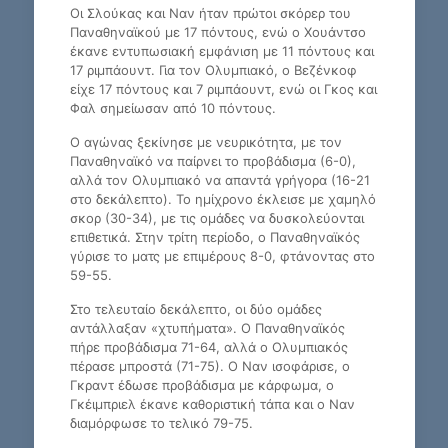
Οι Σλούκας και Ναν ήταν πρώτοι σκόρερ του
Παναθηναϊκού με 17 πόντους, ενώ ο Χουάντσο
έκανε εντυπωσιακή εμφάνιση με 11 πόντους και
17 ριμπάουντ. Για τον Ολυμπιακό, ο Βεζένκοφ
είχε 17 πόντους και 7 ριμπάουντ, ενώ οι Γκος και
Φαλ σημείωσαν από 10 πόντους.
Ο αγώνας ξεκίνησε με νευρικότητα, με τον
Παναθηναϊκό να παίρνει το προβάδισμα (6-0),
αλλά τον Ολυμπιακό να απαντά γρήγορα (16-21
στο δεκάλεπτο). Το ημίχρονο έκλεισε με χαμηλό
σκορ (30-34), με τις ομάδες να δυσκολεύονται
επιθετικά. Στην τρίτη περίοδο, ο Παναθηναϊκός
γύρισε το ματς με επιμέρους 8-0, φτάνοντας στο
59-55.
Στο τελευταίο δεκάλεπτο, οι δύο ομάδες
αντάλλαξαν «χτυπήματα». Ο Παναθηναϊκός
πήρε προβάδισμα 71-64, αλλά ο Ολυμπιακός
πέρασε μπροστά (71-75). Ο Ναν ισοφάρισε, ο
Γκραντ έδωσε προβάδισμα με κάρφωμα, ο
Γκέιμπριελ έκανε καθοριστική τάπα και ο Ναν
διαμόρφωσε το τελικό 79-75.