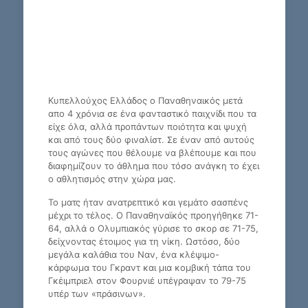
Κυπελλούχος Ελλάδος ο Παναθηναικός μετά
απο 4 χρόνια σε ένα φανταστικό παιχνίδι που τα
είχε όλα, αλλά προπάντων ποιότητα και ψυχή
και από τους δύο φιναλίστ. Σε έναν από αυτούς
τους αγώνες που θέλουμε να βλέπουμε και που
διαφημίζουν το άθλημα που τόσο ανάγκη το έχει
ο αθλητισμός στην χώρα μας.
Το ματς ήταν ανατρεπτικό και γεμάτο σασπένς
μέχρι το τέλος. Ο Παναθηναϊκός προηγήθηκε 71-
64, αλλά ο Ολυμπιακός γύρισε το σκορ σε 71-75,
δείχνοντας έτοιμος για τη νίκη. Ωστόσο, δύο
μεγάλα καλάθια του Ναν, ένα κλέψιμο-
κάρφωμα του Γκραντ και μια κομβική τάπα του
Γκέιμπριελ στον Φουρνιέ υπέγραψαν το 79-75
υπέρ των «πράσινων».