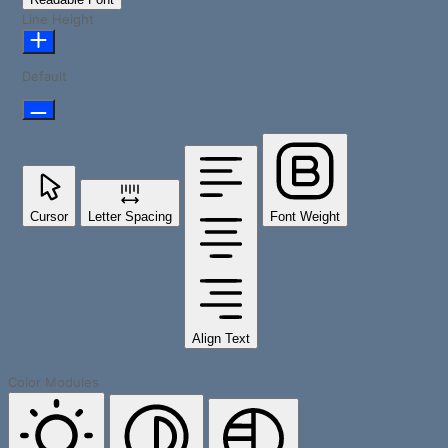
Line Height
Default
Cursor
Letter Spacing
Font Weight
Align Text
Color Modules