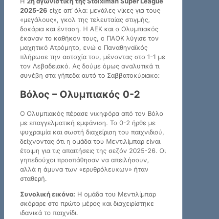
Η
2η αγωνιστική της Stoiximan Super League
2025-26
είχε απ’ όλα: μεγάλες νίκες για τους
«μεγάλους», γκολ της τελευταίας στιγμής,
δοκάρια και ένταση. Η ΑΕΚ και ο Ολυμπιακός
έκαναν το καθήκον τους, ο ΠΑΟΚ λύγισε τον
μαχητικό Ατρόμητο, ενώ ο Παναθηναϊκός
πλήρωσε την αστοχία του, μένοντας στο 1-1 με
τον Λεβαδειακό. Ας δούμε όμως αναλυτικά τι
συνέβη στα γήπεδα αυτό το Σαββατοκύριακο:
Βόλος – Ολυμπιακός 0-2
Ο Ολυμπιακός πέρασε νικηφόρα από τον Βόλο
με επαγγελματική εμφάνιση. Το 0-2 ήρθε με
ψυχραιμία και σωστή διαχείριση του παιχνιδιού,
δείχνοντας ότι η ομάδα του Μεντιλίμπαρ είναι
έτοιμη για τις απαιτήσεις της σεζόν 2025-26. Οι
γηπεδούχοι προσπάθησαν να απειλήσουν,
αλλά η άμυνα των «ερυθρόλευκων» ήταν
σταθερή.
Συνολική εικόνα:
Η ομάδα του Μεντιλίμπαρ
σκόραρε στο πρώτο μέρος και διαχειρίστηκε
ιδανικά το παιχνίδι.