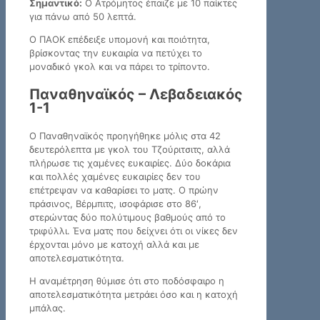
Σημαντικό:
Ο Ατρόμητος έπαιζε με 10 παίκτες
για πάνω από 50 λεπτά.
Ο ΠΑΟΚ επέδειξε υπομονή και ποιότητα,
βρίσκοντας την ευκαιρία να πετύχει το
μοναδικό γκολ και να πάρει το τρίποντο.
Παναθηναϊκός – Λεβαδειακός
1-1
Ο Παναθηναϊκός προηγήθηκε μόλις στα 42
δευτερόλεπτα με γκολ του Τζούριτσιτς, αλλά
πλήρωσε τις χαμένες ευκαιρίες. Δύο δοκάρια
και πολλές χαμένες ευκαιρίες δεν του
επέτρεψαν να καθαρίσει το ματς. Ο πρώην
πράσινος, Βέρμπιτς, ισοφάρισε στο 86′,
στερώντας δύο πολύτιμους βαθμούς από το
τριφύλλι. Ένα ματς που δείχνει ότι οι νίκες δεν
έρχονται μόνο με κατοχή αλλά και με
αποτελεσματικότητα.
Η αναμέτρηση θύμισε ότι στο ποδόσφαιρο η
αποτελεσματικότητα μετράει όσο και η κατοχή
μπάλας.