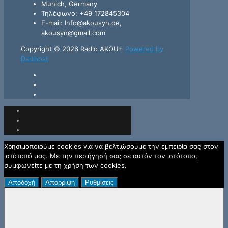
Munich, Germany
Τηλέφωνο: +49 172845304
E-mail: Info@akousyn.de,
akousyn@gmail.com
Copyright © 2026 Radio AKOU+
Powered by
Darthost
Χρησιμοποιούμε cookies για να βελτιώσουμε την εμπειρία σας στον
ιστότοπό μας. Με την περιήγησή σας σε αυτόν τον ιστότοπο,
συμφωνείτε με τη χρήση των cookies.
Αποδοχή
Απόρριψη
Ρυθμίσεις