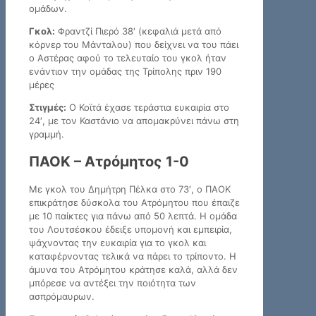
ομάδων.
Γκολ:
Φραντζί Πιερό 38′ (κεφαλιά μετά από
κόρνερ του Μάνταλου) που δείχνει να του πάει
ο Αστέρας αφού το τελευταίο του γκολ ήταν
ενάντιον την ομάδας της Τρίπολης πριν 190
μέρες
Στιγμές:
Ο Κοϊτά έχασε τεράστια ευκαιρία στο
24′, με τον Καστάνιο να απομακρύνει πάνω στη
γραμμή.
ΠΑΟΚ – Ατρόμητος 1-0
Με γκολ του Δημήτρη Πέλκα στο 73′, ο ΠΑΟΚ
επικράτησε δύσκολα του Ατρόμητου που έπαιζε
με 10 παίκτες για πάνω από 50 λεπτά. Η ομάδα
του Λουτσέσκου έδειξε υπομονή και εμπειρία,
ψάχνοντας την ευκαιρία για το γκολ και
καταφέρνοντας τελικά να πάρει το τρίποντο. Η
άμυνα του Ατρόμητου κράτησε καλά, αλλά δεν
μπόρεσε να αντέξει την ποιότητα των
ασπρόμαυρων.