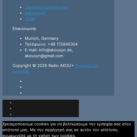
Datenschutzerklärung
Impressum
AGBs
Επικοινωνία
Munich, Germany
Τηλέφωνο: +49 172845304
E-mail: Info@akousyn.de,
akousyn@gmail.com
Copyright © 2026 Radio AKOU+
Powered by
Darthost
Χρησιμοποιούμε cookies για να βελτιώσουμε την εμπειρία σας στον
ιστότοπό μας. Με την περιήγησή σας σε αυτόν τον ιστότοπο,
συμφωνείτε με τη χρήση των cookies.