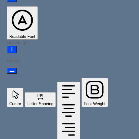
Readable Font
Line Height
Default
Cursor
Letter Spacing
Font Weight