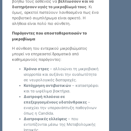
βοηθώ τους ασθενείς να
βελτιώσουν και να
διατηρήσουν υγιές το μικροβίωμά τους
. Κι
όμως, αρκετοί πιστεύουν λανθασμένα πως ένα
προβιοτικό συμπλήρωμα είναι αρκετό. Η
αλήθεια είναι πολύ πιο σύνθετη.
Παράγοντες που αποσταθεροποιούν το
μικροβίωμα
Η σύνθεση του εντερικού μικροβιώματος
μπορεί να επηρεαστεί δραματικά από
καθημερινούς παράγοντες:
Χρόνιο στρες
– αλλοιώνει τη μικροβιακή
ισορροπία και αυξάνει την ευαλωτότητα
σε νευρολογικές διαταραχές.
Κατάχρηση αντιβιοτικών
– καταστρέφει
και τα ωφέλιμα βακτήρια.
Διατροφή πλούσια σε
επεξεργασμένους υδατάνθρακες
–
ενισχύει την υπερανάπτυξη παθογόνων
όπως η Candida.
Διατροφικές ελλείψεις
– που
εντοπίζονται μέσω της Μεταβολομικής
Ιατρικής.