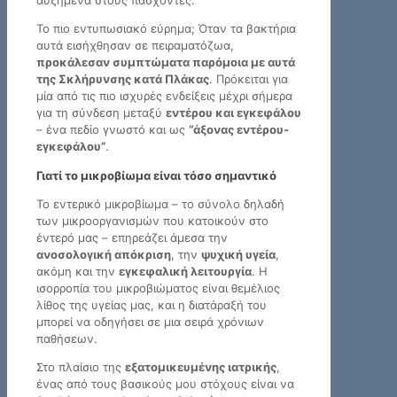
Το πιο εντυπωσιακό εύρημα; Όταν τα βακτήρια
αυτά εισήχθησαν σε πειραματόζωα,
προκάλεσαν συμπτώματα παρόμοια με αυτά
της Σκλήρυνσης κατά Πλάκας
. Πρόκειται για
μία από τις πιο ισχυρές ενδείξεις μέχρι σήμερα
για τη σύνδεση μεταξύ
εντέρου και εγκεφάλου
– ένα πεδίο γνωστό και ως
“άξονας εντέρου-
εγκεφάλου”
.
Γιατί το μικροβίωμα είναι τόσο σημαντικό
Το εντερικό μικροβίωμα – το σύνολο δηλαδή
των μικροοργανισμών που κατοικούν στο
έντερό μας – επηρεάζει άμεσα την
ανοσολογική απόκριση
, την
ψυχική υγεία
,
ακόμη και την
εγκεφαλική λειτουργία
. Η
ισορροπία του μικροβιώματος είναι θεμέλιος
λίθος της υγείας μας, και η διατάραξή του
μπορεί να οδηγήσει σε μια σειρά χρόνιων
παθήσεων.
Στο πλαίσιο της
εξατομικευμένης ιατρικής
,
ένας από τους βασικούς μου στόχους είναι να