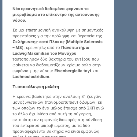
Νέα ερευνητικά δεδομένα φέρνουν το
μικροβίωμα στο επίκεντρο της αυτοάνοσης
νόσου.
Σε μια επιστημονική ανακάλυψη με σημαντικές
προεκτάσεις για την πρόληψη και θεραπεία της
Σκλήρυνσης κατά Πλάκας (Multiple Sclerosis
– MS)
, ερευνητές από το
Πανεπιστήμιο
Ludwig Maximilian του Μονάχου
ταυτοποίησαν δύο βακτήρια του εντέρου που
φαίνεται να διαδραματίζουν κρίσιμο ρόλο στην
εμφάνιση της νόσου:
Eisenbergiella tayi
και
Lachnoclostridium
.
Τι αποκάλυψε η μελέτη
Η έρευνα βασίστηκε στην ανάλυση 81 ζευγών
μονοζυγωτικών (πανομοιότυπων) διδύμων, εκ
των οποίων το ένα μέλος έπασχε από ΣΚΠ ενώ
το άλλο όχι. Μέσα από αυτή τη σύγκριση,
εντοπίστηκαν εμφανείς διαφορές στη σύνθεση
του εντερικού μικροβιώματος, με τα δύο
προαναφερθέντα βακτήρια να είναι εμφανώς
αυξημένα στους πάσχοντες.