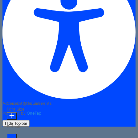
Accessibility Adjustments
Content Modules
Font Size
Powered by
OneTap
Hide Toolbar
Default