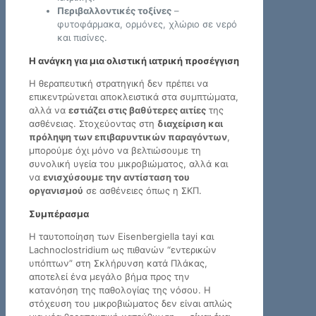
Περιβαλλοντικές τοξίνες
–
φυτοφάρμακα, ορμόνες, χλώριο σε νερό
και πισίνες.
Η ανάγκη για μια ολιστική ιατρική προσέγγιση
Η θεραπευτική στρατηγική δεν πρέπει να
επικεντρώνεται αποκλειστικά στα συμπτώματα,
αλλά να
εστιάζει στις βαθύτερες αιτίες
της
ασθένειας. Στοχεύοντας στη
διαχείριση και
πρόληψη των επιβαρυντικών παραγόντων
,
μπορούμε όχι μόνο να βελτιώσουμε τη
συνολική υγεία του μικροβιώματος, αλλά και
να
ενισχύσουμε την αντίσταση του
οργανισμού
σε ασθένειες όπως η ΣΚΠ.
Συμπέρασμα
Η ταυτοποίηση των Eisenbergiella tayi και
Lachnoclostridium ως πιθανών “εντερικών
υπόπτων” στη Σκλήρυνση κατά Πλάκας,
αποτελεί ένα μεγάλο βήμα προς την
κατανόηση της παθολογίας της νόσου. Η
στόχευση του μικροβιώματος δεν είναι απλώς