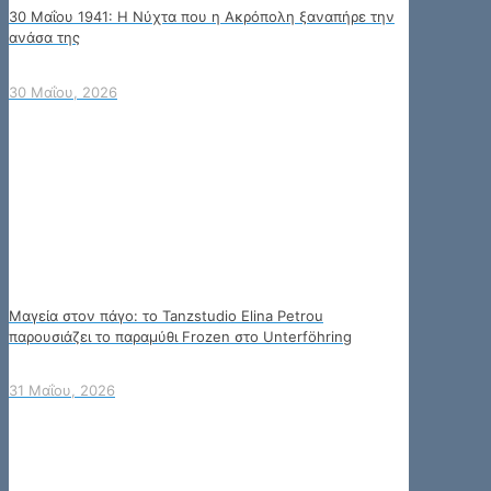
30 Μαΐου 1941: Η Νύχτα που η Ακρόπολη ξαναπήρε την
ανάσα της
30 Μαΐου, 2026
Μαγεία στον πάγο: το Tanzstudio Elina Petrou
παρουσιάζει το παραμύθι Frozen στο Unterföhring
31 Μαΐου, 2026