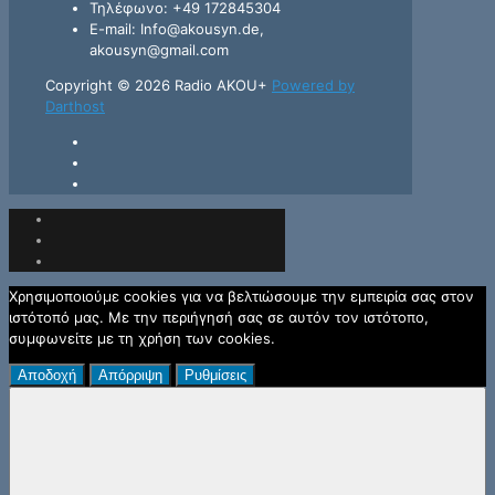
Τηλέφωνο: +49 172845304
E-mail: Info@akousyn.de,
akousyn@gmail.com
Copyright © 2026 Radio AKOU+
Powered by
Darthost
Χρησιμοποιούμε cookies για να βελτιώσουμε την εμπειρία σας στον
ιστότοπό μας. Με την περιήγησή σας σε αυτόν τον ιστότοπο,
συμφωνείτε με τη χρήση των cookies.
Αποδοχή
Απόρριψη
Ρυθμίσεις