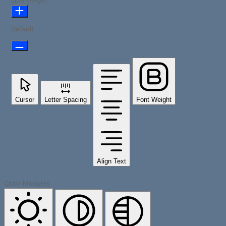
Line Height
Default
Cursor
Letter Spacing
Font Weight
Align Text
Color Modules