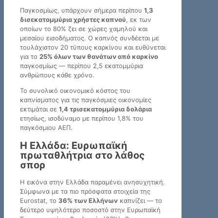
Παγκοσμίως, υπάρχουν σήμερα περίπου
1,3
δισεκατομμύρια χρήστες καπνού
, εκ των
οποίων το 80% ζει σε χώρες χαμηλού και
μεσαίου εισοδήματος. Ο καπνός συνδέεται με
τουλάχιστον 20 τύπους καρκίνου και ευθύνεται
για το
25% όλων των θανάτων από καρκίνο
παγκοσμίως — περίπου 2,5 εκατομμύρια
ανθρώπους κάθε χρόνο.
Το συνολικό οικονομικό κόστος του
καπνίσματος για τις παγκόσμιες οικονομίες
εκτιμάται σε
1,4 τρισεκατομμύρια δολάρια
ετησίως, ισοδύναμο με περίπου 1,8% του
παγκόσμιου ΑΕΠ.
Η Ελλάδα: Ευρωπαϊκή
πρωταθλήτρια στο λάθος
σπορ
Η εικόνα στην Ελλάδα παραμένει ανησυχητική.
Σύμφωνα με τα πιο πρόσφατα στοιχεία της
Eurostat, το
36% των Ελλήνων
καπνίζει — το
δεύτερο υψηλότερο ποσοστό στην Ευρωπαϊκή