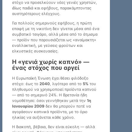
στόχο να προσελκύουν νέες γενιές χρηστών,
ιδίως παιδιά και εφήβους, παρακάμπτοντας
αυστηρότερους ελέγχους.
Για πολλούς σημερινούς εφήβους, η πρώτη
επαφή με τη νικοτίνη δεν γίνεται μέσα από ένα
συμβατικό τσιγάρο, αλλά μέσα από το άτμισμα
— προϊόν που παρουσιάζεται ως «αναίμακτη»
εναλλακτική, με γεύσεις φρούτων και
ελκυστικές συσκευασίες.
Η «γενιά χωρίς καπνό» —
ένας στόχος που αργεί
Η Ευρωπαϊκή Ένωση έχει θέσει φιλόδοξο
στόχο: έως το
2040
, λιγότερο από το
5%
του
πληθυσμού να χρησιμοποιεί προϊόντα καπνού
— από το σημερινό 24%. Η Βρετανία ήδη
νομοθέτησε: όσοι γεννήθηκαν μετά την
1η
Ιανουαρίου 2009
δεν θα μπορούν ποτέ να
αγοράσουν καπνικά προϊόντα, με το όριο
ηλικίας να αυξάνεται κάθε χρόνο.
Η διακοπή, βέβαια, δεν είναι εύκολη — αλλά