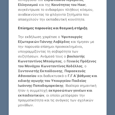
Ελληνισμού
και της
Κοινότητας του Haar
,
συγκέντρωσε το ενδιαφέρον πλήθους κόσμου,
αναδεικνύοντας τα φλέγοντα ζητήματα που
απασχολούν την εκπαιδευτική κοινότητα.
Επίσημες παρουσίες και θεσμική στήριξη
Την εκδήλωση χαιρέτισε ο
Υφυπουργός
Εξωτερικών Γιάννης Λοβέρδος
και τίμησαν με
την παρουσία επίσημοι προσκεκλημένοι,
υπογραμμίζοντας τη σοβαρότητα των
συζητήσεων. Ανάμεσά τους ο
βουλευτής
Κωνσταντίνος Μπούμπας
, ο
Γενικός Πρόξενος
του Μονάχου
Κωνσταντίνος Κοδέλλας
, ο
Συντονιστής Εκπαίδευσης
,
Παρασκευάς
Αθανασίου
και διαδυκτυακά ο
Γ.Γ Α΄βάθμιας και
ειδικής αγωγής του Υπουργείου Παιδείας
Ιωάννης Παπαδομαρκάκης
. Ιδιαίτερα σημαντική
ήταν η συμμετοχή
εκπροσώπων γονέων και
εκπαιδευτικών
, οι οποίοι μετέφεραν την
πραγματικότητα και τις ανάγκες των σχολικών
μονάδων.