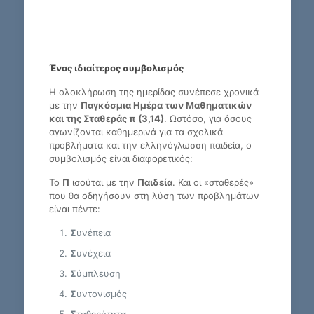
Ένας ιδιαίτερος συμβολισμός
Η ολοκλήρωση της ημερίδας συνέπεσε χρονικά
με την
Παγκόσμια Ημέρα των Μαθηματικών
και της Σταθεράς π (3,14)
. Ωστόσο, για όσους
αγωνίζονται καθημερινά για τα σχολικά
προβλήματα και την ελληνόγλωσση παιδεία, ο
συμβολισμός είναι διαφορετικός:
Το
Π
ισούται με την
Παιδεία
. Και οι «σταθερές»
που θα οδηγήσουν στη λύση των προβλημάτων
είναι πέντε:
Σ
υνέπεια
Σ
υνέχεια
Σ
ύμπλευση
Σ
υντονισμός
Σ
ταθερότητα