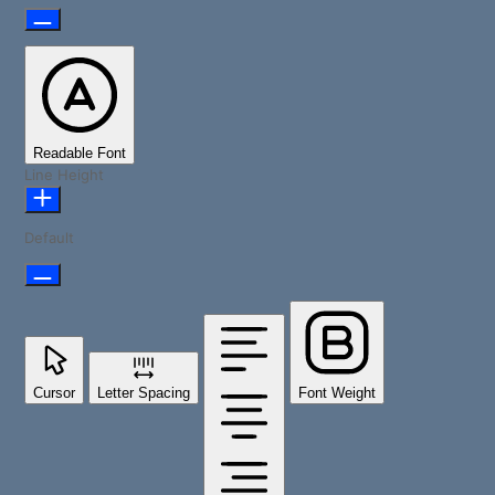
Readable Font
Line Height
Default
Cursor
Letter Spacing
Font Weight