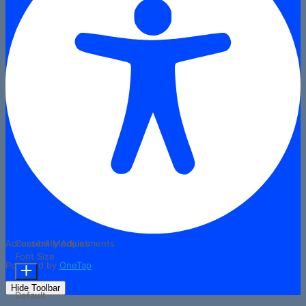
Accessibility Adjustments
Content Modules
Font Size
Powered by
OneTap
Hide Toolbar
Default