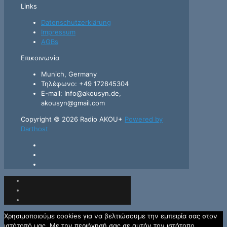
Links
Datenschutzerklärung
Impressum
AGBs
Επικοινωνία
Munich, Germany
Τηλέφωνο: +49 172845304
E-mail: Info@akousyn.de,
akousyn@gmail.com
Copyright © 2026 Radio AKOU+
Powered by
Darthost
Χρησιμοποιούμε cookies για να βελτιώσουμε την εμπειρία σας στον
ιστότοπό μας. Με την περιήγησή σας σε αυτόν τον ιστότοπο,