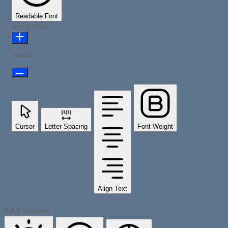
Readable Font
Line Height
Default
Cursor
Letter Spacing
Font Weight
Align Text
Color Modules