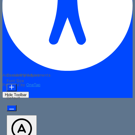
Accessibility Adjustments
Content Modules
Font Size
Powered by
OneTap
Hide Toolbar
Default