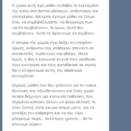
Η χώρα αυτή έχει μάθει να θάβει τα εγκλήματά
της κάτω από δελτία ειδήσεων, επιδοτήσεις και
υποσχέσεις. Και εμείς έχουμε μάθει να ζούμε
έτσι, να συμβιβαζόμαστε, να θεωρούμε πως
«αυτά συμβαίνουν». Κι όμως, αυτά δεν
συμβαίνουν. Αυτά τα αφήνουμε να συμβούν.
Η ιστορία της χώρας έχει δείξει ότι υπήρξαν
ήρωες, άνθρωποι που στάθηκαν απέναντι σε
κατακτητές, τυράννους και αδικίες. Μετά
όμως, η ίδια η κοινωνία συχνά τους πρόδωσε,
τους κυνήγησε και τους καταδίκασε σε σιωπή.
Και η κληρονομιά αυτής της αδράνειας
συνεχίζεται.
Σήμερα, μισθοί που δεν φτάνουν για τα νοίκια,
δουλειές που εξουθενώνουν και ζωές χωρίς
ανάσα δείχνουν μια κοινωνία παθητική, που
περιμένει κάποιον άλλον να φέρει αλλαγή. Κι
όταν ξυπνά, είναι για μια στιγμή μόνο, για να
κοιτάξει τον καθρέφτη και να πει: «Δεν
μπορούμε τώρα… πολύτιμος χρόνος… θα το
κάνουμε αύριο».