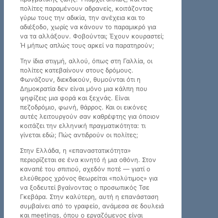
πολίτες παραμένουν αδρανείς, κοιτάζοντας
γύρω τους την αδικία, την ανέχεια και το
αδιέξοδο, χωρίς να κάνουν το παραμικρό για
να τα αλλάξουν. Φοβούνται; Έχουν κουραστεί;
Ή μήπως απλώς τους αρκεί να παρατηρούν;
Την ίδια στιγμή, αλλού, όπως στη Γαλλία, οι
πολίτες κατεβαίνουν στους δρόμους.
Φωνάζουν, διεκδικούν, θυμούνται ότι η
Δημοκρατία δεν είναι μόνο μια κάλπη που
ψηφίζεις μια φορά και ξεχνάς. Είναι
πεζοδρόμιο, φωνή, θάρρος. Και οι εικόνες
αυτές λειτουργούν σαν καθρέφτης για όποιον
κοιτάζει την ελληνική πραγματικότητα: τι
γίνεται εδώ; Πώς αντιδρούν οι πολίτες;
Στην Ελλάδα, η «επαναστατικότητα»
περιορίζεται σε ένα κινητό ή μια οθόνη. Στον
καναπέ του σπιτιού, σχεδόν ποτέ — γιατί ο
ελεύθερος χρόνος θεωρείται «πολύτιμος» για
να ξοδευτεί βγαίνοντας ο προσωπικός Τσε
Γκεβάρα. Στην καλύτερη, αυτή η επανάσταση
συμβαίνει από το γραφείο, ανάμεσα σε δουλειά
και meetings, όπου ο εργαζόμενος είναι