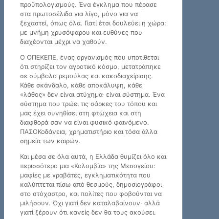
προϋπολογισμούς. Ένα έγκλημα που πέρασε
στα πρωτοσέλιδα για λίγο, μόνο για να
ξεχαστεί, όπως όλα. Γιατί έτσι δουλεύει η χώρα:
με μνήμη χρυσόψαρου και ευθύνες που
διαχέονται μέχρι να χαθούν.
Ο ΟΠΕΚΕΠΕ, ένας οργανισμός που υποτίθεται
ότι στηρίζει τον αγροτικό κόσμο, μετατράπηκε
σε σύμβολο ρεμούλας και κακοδιαχείρισης.
Κάθε σκάνδαλο, κάθε αποκάλυψη, κάθε
«λάθος» δεν είναι ατύχημα· είναι σύστημα. Ένα
σύστημα που τρώει τις σάρκες του τόπου και
μας έχει συνηθίσει στη φτώχεια και στη
διαφθορά σαν να είναι φυσικό φαινόμενο.
ΠΑΣΟΚοδάνεια, χρηματιστήριο και τόσα άλλα
σημεία των καιρών.
Και μέσα σε όλα αυτά, η Ελλάδα θυμίζει όλο και
περισσότερο μια «Κολομβία» της Μεσογείου:
μαφίες με γραβάτες, εγκληματικότητα που
καλύπτεται πίσω από θεσμούς, δημοσιογράφοι
στο στόχαστρο, και πολίτες που φοβούνται να
μιλήσουν. Όχι γιατί δεν καταλαβαίνουν· αλλά
γιατί ξέρουν ότι κανείς δεν θα τους ακούσει.