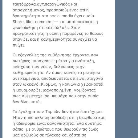
ταυτόχρονα αντιπαραγωγικός και
απασχολημένος, προσποιούμενος ότι η
δραστηριότητα στα social media έχει ουσία.
Share, like, comment — και μετά επικρατεί η
ψευδαίσθηση ότι κάτι άλλαξε. Στην
πραγματικότητα, η σιωπή παραμένει, το θάρρος
σπανίζει και η καθημερινότητα συνεχίζει να
πνίγει.
Οι εξαγγελίες της κυβέρνησης έρχονται σαν
σωτήριες υποσχέσεις: μέτρα για ανάπτυξη,
ενίσχυση των νέων, βελτιώσεις στην
καθημερινότητα. Αν όμως κανείς τα μετρήσει
αντικειμενικά, αποδεικνύεται ότι είναι σταγόνα
στον ωκεανό. Κι όμως, η κοινωνία χειροκροτεί
ή μουρμουρίζει ικανοποιημένη, νομίζοντας
πως συμμετέχει σε μια μάχη που στην ουσία
δεν δίνει ποτέ.
Το έγκλημα των Τεμπών δεν ήταν δυστύχημα.
Ήταν η πιο σκληρή απόδειξη ότι η διαφθορά και
η αδιαφορία είναι κανονικότητα. Ένα σύστημα
σάπιο, με ανθρώπους που θεωρούν τις ζωές
μας αριθμούς σε πίνακες και κόστη σε