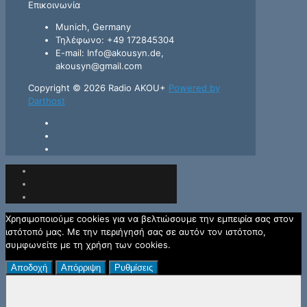
Επικοινωνία
Munich, Germany
Τηλέφωνο: +49 172845304
E-mail: Info@akousyn.de,
akousyn@gmail.com
Copyright © 2026 Radio AKOU+
Powered by
Darthost
Χρησιμοποιούμε cookies για να βελτιώσουμε την εμπειρία σας στον
ιστότοπό μας. Με την περιήγησή σας σε αυτόν τον ιστότοπο,
συμφωνείτε με τη χρήση των cookies.
Αποδοχή
Απόρριψη
Ρυθμίσεις