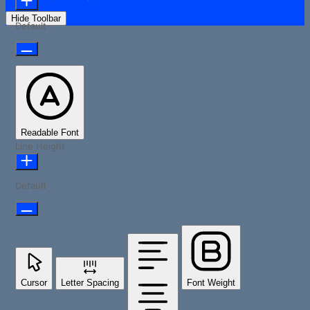
Hide Toolbar
Default
Readable Font
Line Height
Default
Cursor
Letter Spacing
Font Weight