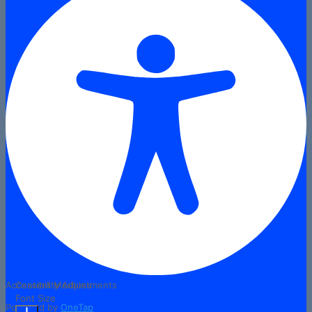
Accessibility Adjustments
Content Modules
Font Size
Powered by
OneTap