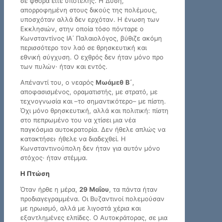
σε φθορά είτε υποτελής. Η Δύση,
απορροφημένη στους δικούς της πολέμους,
υποσχόταν αλλά δεν ερχόταν. Η ένωση των
Εκκλησιών, στην οποία τόσο πόνταρε ο
Κωνσταντίνος ΙΑ΄ Παλαιολόγος, βύθιζε ακόμη
περισσότερο τον λαό σε θρησκευτική και
εθνική σύγχυση. Ο εχθρός δεν ήταν μόνο προ
των πυλών· ήταν και εντός.
Απέναντί του, ο νεαρός
Μωάμεθ Β΄
,
αποφασισμένος, οραματιστής, με στρατό, με
τεχνογνωσία και –το σημαντικότερο– με πίστη.
Όχι μόνο θρησκευτική, αλλά και πολιτική: πίστη
στο πεπρωμένο του να χτίσει μια νέα
παγκόσμια αυτοκρατορία. Δεν ήθελε απλώς να
κατακτήσει· ήθελε να διαδεχθεί. Η
Κωνσταντινούπολη δεν ήταν για αυτόν μόνο
στόχος· ήταν στέμμα.
Η Πτώση
Όταν ήρθε η μέρα,
29 Μαΐου
, τα πάντα ήταν
προδιαγεγραμμένα. Οι Βυζαντινοί πολεμούσαν
με ηρωισμό, αλλά με λιγοστά χέρια και
εξαντλημένες ελπίδες. Ο Αυτοκράτορας, σε μια