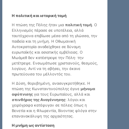
Η πολιτική και ιστορική τομή
Η πτώση της Πόλης ήταν μια
πολιτική τομή
. Ο
Ελληνισμός πέρασε σε υποτέλεια, αλλά
ταυτόχρονα επιβίωσε μέσα από τη γλώσσα, την
παιδεία και τη μνήμη. Η Οθωμανική
Αυτοκρατορία αναδείχθηκε σε δύναμη
ευρωπαϊκής και ασιατικής εμβέλειας. Ο
Μωάμεθ δεν κατέστρεψε την Πόλη· την
μετέτρεψε. Ενσωμάτωσε χριστιανούς, θεσμούς,
λογίους. Αντί να τη σβήσει, την έκανε
πρωτεύουσα του μέλλοντός του.
Η Δύση, θορυβημένη, ανασυγκροτήθηκε. Η
πτώση της Κωνσταντινούπολης έγινε
μήνυμα
αφύπνισης
για τους Ευρωπαίους, αλλά και
σπινθήρας της Αναγέννησης
: λόγιοι και
χειρόγραφα κατέφυγαν σε πόλεις όπως η
Βενετία και η Φλωρεντία, δίνοντας φλόγα στην
επανανακάλυψη της αρχαιότητας.
Η μνήμη ως αντίσταση