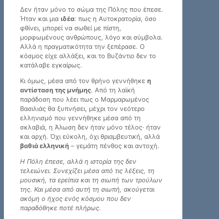
Δεν ήταν μόνο το σώμα της Πόλης που έπεσε.
Ήταν και μια
ιδέα
: πως η Αυτοκρατορία, όσο
φθίνει, μπορεί να σωθεί με πίστη,
μορφωμένους ανθρώπους, λόγο και σύμβολα.
Αλλά η πραγματικότητα την ξεπέρασε. Ο
κόσμος είχε αλλάξει, και το Βυζάντιο δεν το
κατάλαβε εγκαίρως.
Κι όμως, μέσα από τον θρήνο γεννήθηκε
η
αντίσταση της μνήμης
. Από τη λαϊκή
παράδοση που λέει πως ο Μαρμαρωμένος
Βασιλιάς θα ξυπνήσει, μέχρι τον νεότερο
ελληνισμό που γεννήθηκε μέσα από τη
σκλαβιά, η Άλωση δεν ήταν μόνο τέλος· ήταν
και αρχή. Όχι εύκολη, όχι θριαμβευτική, αλλά
βαθιά ελληνική
– γεμάτη πένθος και αντοχή.
Η Πόλη έπεσε, αλλά η ιστορία της δεν
τελειώνει. Συνεχίζει μέσα από τις λέξεις, τη
μουσική, τα ερείπια και τη σιωπή των τρούλων
της. Και μέσα από αυτή τη σιωπή, ακούγεται
ακόμη ο ήχος ενός κόσμου που δεν
παραδόθηκε ποτέ πλήρως.