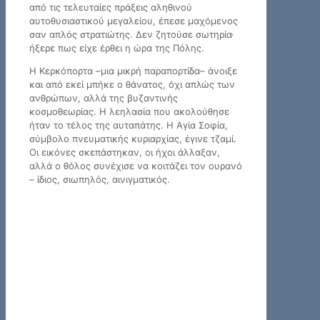
από τις τελευταίες πράξεις αληθινού
αυτοθυσιαστικού μεγαλείου, έπεσε μαχόμενος
σαν απλός στρατιώτης. Δεν ζητούσε σωτηρία·
ήξερε πως είχε έρθει η ώρα της Πόλης.
Η Κερκόπορτα –μια μικρή παραπορτίδα– άνοιξε
και από εκεί μπήκε ο θάνατος, όχι απλώς των
ανθρώπων, αλλά της βυζαντινής
κοσμοθεωρίας. Η λεηλασία που ακολούθησε
ήταν το τέλος της αυταπάτης. Η Αγία Σοφία,
σύμβολο πνευματικής κυριαρχίας, έγινε τζαμί.
Οι εικόνες σκεπάστηκαν, οι ήχοι άλλαξαν,
αλλά ο θόλος συνέχισε να κοιτάζει τον ουρανό
– ίδιος, σιωπηλός, αινιγματικός.