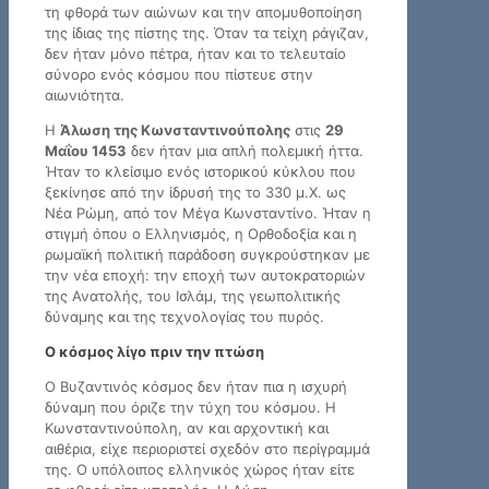
τη φθορά των αιώνων και την απομυθοποίηση
της ίδιας της πίστης της. Όταν τα τείχη ράγιζαν,
δεν ήταν μόνο πέτρα, ήταν και το τελευταίο
σύνορο ενός κόσμου που πίστευε στην
αιωνιότητα.
Η
Άλωση της Κωνσταντινούπολης
στις
29
Μαΐου 1453
δεν ήταν μια απλή πολεμική ήττα.
Ήταν το κλείσιμο ενός ιστορικού κύκλου που
ξεκίνησε από την ίδρυσή της το 330 μ.Χ. ως
Νέα Ρώμη, από τον Μέγα Κωνσταντίνο. Ήταν η
στιγμή όπου ο Ελληνισμός, η Ορθοδοξία και η
ρωμαϊκή πολιτική παράδοση συγκρούστηκαν με
την νέα εποχή: την εποχή των αυτοκρατοριών
της Ανατολής, του Ισλάμ, της γεωπολιτικής
δύναμης και της τεχνολογίας του πυρός.
Ο κόσμος λίγο πριν την πτώση
Ο Βυζαντινός κόσμος δεν ήταν πια η ισχυρή
δύναμη που όριζε την τύχη του κόσμου. Η
Κωνσταντινούπολη, αν και αρχοντική και
αιθέρια, είχε περιοριστεί σχεδόν στο περίγραμμά
της. Ο υπόλοιπος ελληνικός χώρος ήταν είτε