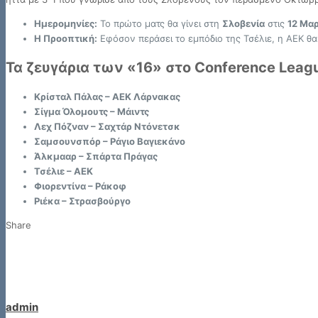
Ημερομηνίες:
Το πρώτο ματς θα γίνει στη
Σλοβενία
στις
12 Μα
Η Προοπτική:
Εφόσον περάσει το εμπόδιο της Τσέλιε, η ΑΕΚ θα
Τα ζευγάρια των «16» στο Conference Leag
Κρίσταλ Πάλας – ΑΕΚ Λάρνακας
Σίγμα Όλομουτς – Μάιντς
Λεχ Πόζναν – Σαχτάρ Ντόνετσκ
Σαμσουνσπόρ – Ράγιο Βαγιεκάνο
Άλκμααρ – Σπάρτα Πράγας
Τσέλιε – ΑΕΚ
Φιορεντίνα – Ράκοφ
Ριέκα – Στρασβούργο
Share
admin