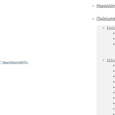
Ημερολόγ
Πρόσωπα
Σχολ
Σύλλ
ς” πρωταγωνιστής;