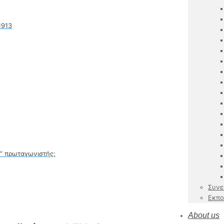
1913
ς” πρωταγωνιστής;
Συνε
Εκπο
About us