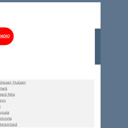
RADIO
όσμιες Ημέρες
τικά
ικά Νέα
αχο
α
νομία
ολογία
tegorized