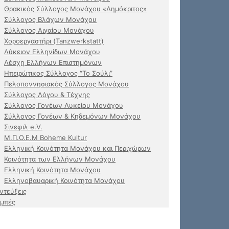
Θρακικός Σύλλογος Μονάχου «Δημόκριτος»
Σύλλογος Βλάχων Μονάχου
Σύλλογος Αιγαίου Μονάχου
Χοροεργαστήρι (Tanzwerkstatt)
Λύκειον Ελληνίδων Μονάχου
Λέσχη Ελλήνων Επιστημόνων
Ηπειρώτικος Σύλλογος “Το Σούλι”
Πελοποννησιακός Σύλλογος Μονάχου
Σύλλογος Λόγου & Τέχνης
Σύλλογος Γονέων Λυκείου Μονάχου
Σύλλογος Γονέων & Κηδεμόνων Μονάχου
Σινεφιλ e.V.
Μ.Π.Ο.Ε.Μ Boheme Kultur
Ελληνική Κοινότητα Μονάχου και Περιχώρων
Κοινότητα των Ελλήνων Μονάχου
Ελληνική Κοινότητα Μονάχου
Ελληνοβαυαρική Κοινότητα Μονάχου
ντεύξεις
μπές