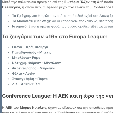
Μετά την παλικαρίσια πρόκριση επί της
Βικτόρια Πλζεν
στη διαδικασί
Πελεγκρίνι
, η οποία πέρυσι έφτασε μέχρι τον τελικό του Conference
Το Πρόγραμμα:
Η πρώτη αναμέτρηση θα διεξαχθεί στη
Λεωφό
Το Μονοπάτι (Der Weg):
Αν οι «πράσινοι» προκριθούν, στα προ
Ιστορικό:
Είναι η πρώτη φορά που οι δύο ομάδες τίθενται αντι
Τα ζευγάρια των «16» στο Europa League:
Γκενκ – Φράιμπουργκ
Παναθηναϊκός – Μπέτις
Μπολόνια – Ρόμα
Νότιγχαμ Φόρεστ – Μίντιλαντ
Φερεντσβάρος – Μπράγκα
Θέλτα – Λυών
Στουτγκάρδη – Πόρτο
Λιλ – Άστον Βίλα
Conference League: Η ΑΕΚ και η ώρα της «
Η
ΑΕΚ
του
Μάρκο Νίκολιτς
, έχοντας εξασφαλίσει την απευθείας πρό
ήττα με 3-1 που γνώρισε από τους Σλοβένους τον περασμένο Οκτώβρι