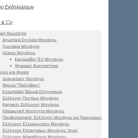
ιο Εκδηλώσεων
 & Co
ική Κοινότητα
Δημοτικά Σχολεία Μονάχου
Γυμνάσια Μονάχου
Λύκειο Μονάχου
Εφημερίδα ΓΕΛ Μονάχου
Ψηφιακό Φροντιστήριο
ογοι και Φορείς
Δορυφόρος Μονάχου
Ίδρυμα “Παλλάδιον”
Ευρωπαϊκό Ίδρυμα Ελληνισμού
Σύλλογος Ποντίων Μονάχου
Κρητικός Σύλλογος Μονάχου
Ηπειρωτική Κοινότητα Μονάχου
Πανθεσσαλικός Σύλλογος Μονάχου κα Περιχώρων
Σύλλογος Ελλασωνιτών Μονάχου
Σύλλογος Επτανησίων Μονάχου ‘Ιόνιο’
Σύλλογος Μακεδόνων Μονάχου