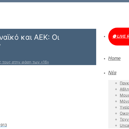
αϊκό και ΑΕΚ: Οι
🔴 LIVE 
»
Home
ς τους στην φάση των «16»
Νέα
Παγκ
Αθλη
Μουσ
Μόν
Υγεί
Οικο
Τεχν
1913
Unca