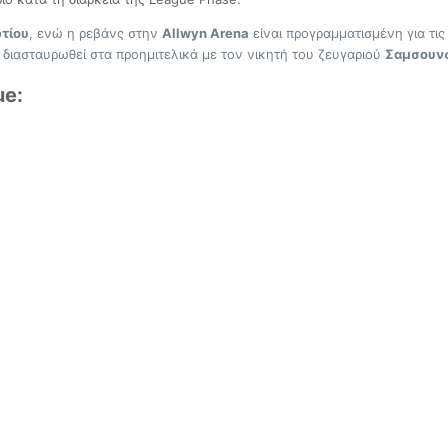
ρτίου
, ενώ η ρεβάνς στην
Allwyn Arena
είναι προγραμματισμένη για τι
 διασταυρωθεί στα προημιτελικά με τον νικητή του ζευγαριού
Σαμσουνσ
ue: