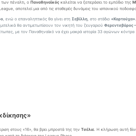
α των πέναλτι, ο
Παναθηναϊκός
καλείται να ξεπεράσει το εμπόδιο της
Μ
 League, αποτελεί μια από τις σταθερές δυνάμεις του ισπανικού ποδοσφ
ρο
, ενώ ο επαναληπτικός θα γίνει στη
Σεβίλλη
, στο στάδιο
«Καρτούχα»
ημιτελικά θα αντιμετωπίσουν τον νικητή του ζευγαριού
Φερεντσβάρος 
μέτωπες, με τον Παναθηναϊκό να έχει μακρά ιστορία 33 αγώνων κόντρα
εκδίκησης»
κριση στους «16», θα βρει μπροστά της την
Τσέλιε
. Η κλήρωση αυτή δίν
ο κατά τη διάρκεια της League Phase.