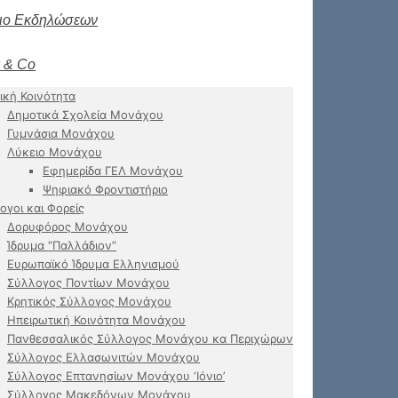
ιο Εκδηλώσεων
 & Co
ική Κοινότητα
Δημοτικά Σχολεία Μονάχου
Γυμνάσια Μονάχου
Λύκειο Μονάχου
Εφημερίδα ΓΕΛ Μονάχου
Ψηφιακό Φροντιστήριο
ογοι και Φορείς
Δορυφόρος Μονάχου
Ίδρυμα “Παλλάδιον”
Ευρωπαϊκό Ίδρυμα Ελληνισμού
Σύλλογος Ποντίων Μονάχου
Κρητικός Σύλλογος Μονάχου
Ηπειρωτική Κοινότητα Μονάχου
Πανθεσσαλικός Σύλλογος Μονάχου κα Περιχώρων
Σύλλογος Ελλασωνιτών Μονάχου
Σύλλογος Επτανησίων Μονάχου ‘Ιόνιο’
Σύλλογος Μακεδόνων Μονάχου