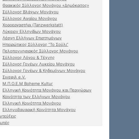
Θρακικός Σύλλογος Μονάχου «Δημόκριτος»
Σύλλογος Βλάχων Μονάχου
Σύλλογος Αιγαίου Μονάχου
Χοροεργαστήρι (Tanzwerkstatt)
Λύκειον Ελληνίδων Μονάχου
Λέσχη Ελλήνων Επιστημόνων
Ηπειρώτικος Σύλλογος “Το Σούλι”
Πελοποννησιακός Σύλλογος Μονάχου
Σύλλογος Λόγου & Τέχνης
Σύλλογος Γονέων Λυκείου Μονάχου
Σύλλογος Γονέων & Κηδεμόνων Μονάχου
Σινεφιλ e.V.
Μ.Π.Ο.Ε.Μ Boheme Kultur
Ελληνική Κοινότητα Μονάχου και Περιχώρων
Κοινότητα των Ελλήνων Μονάχου
Ελληνική Κοινότητα Μονάχου
Ελληνοβαυαρική Κοινότητα Μονάχου
ντεύξεις
μπές