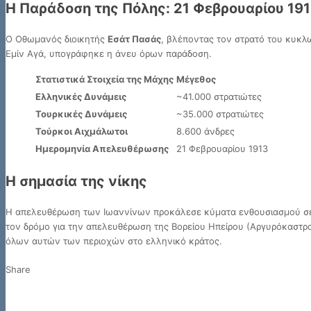
Η Παράδοση της Πόλης: 21 Φεβρουαρίου 19
Ο Οθωμανός διοικητής
Εσάτ Πασάς
, βλέποντας τον στρατό του κυκλω
Εμίν Αγά, υπογράφηκε η άνευ όρων παράδοση.
Στατιστικά Στοιχεία της Μάχης
Μέγεθος
Ελληνικές Δυνάμεις
~41.000 στρατιώτες
Τουρκικές Δυνάμεις
~35.000 στρατιώτες
Τούρκοι Αιχμάλωτοι
8.600 άνδρες
Ημερομηνία Απελευθέρωσης
21 Φεβρουαρίου 1913
Η σημασία της νίκης
Η απελευθέρωση των Ιωαννίνων προκάλεσε κύματα ενθουσιασμού σε ο
τον δρόμο για την απελευθέρωση της Βορείου Ηπείρου (Αργυρόκαστρο,
όλων αυτών των περιοχών στο ελληνικό κράτος.
Share