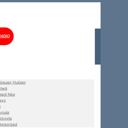
RADIO
όσμιες Ημέρες
τικά
ικά Νέα
αχο
α
νομία
ολογία
tegorized