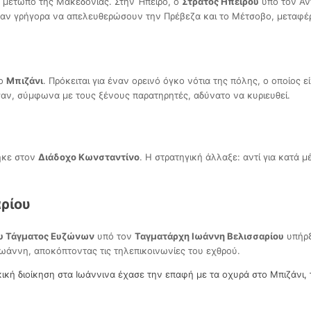
ο μέτωπο της Μακεδονίας. Στην Ήπειρο, ο
Στρατός Ηπείρου
υπό τον Αν
εραν γρήγορα να απελευθερώσουν την Πρέβεζα και το Μέτσοβο, μεταφέ
το
Μπιζάνι
. Πρόκειται για έναν ορεινό όγκο νότια της πόλης, ο οποίος 
σαν, σύμφωνα με τους ξένους παρατηρητές, αδύνατο να κυριευθεί.
ηκε στον
Διάδοχο Κωνσταντίνο
. Η στρατηγική άλλαξε: αντί για κατά 
ρίου
υ Τάγματος Ευζώνων
υπό τον
Ταγματάρχη Ιωάννη Βελισσαρίου
υπήρξ
Ιωάννη, αποκόπτοντας τις τηλεπικοινωνίες του εχθρού.
ική διοίκηση στα Ιωάννινα έχασε την επαφή με τα οχυρά στο Μπιζάνι,