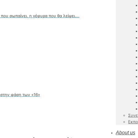
που σωπαίνει, η γέφυρα που θα λείψει….
 στην φάση των «16»
Συνε
Εκπο
About us