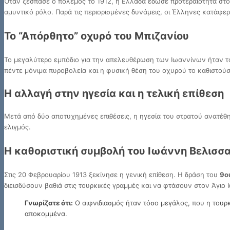
Όταν ξέσπασε ο πόλεμος το 1912, η Ελλάδα έδωσε προτεραιότητα στ
αμυντικό ρόλο. Παρά τις περιορισμένες δυνάμεις, οι Έλληνες κατάφ
Το “Απόρθητο” οχυρό του Μπιζανίου
Το μεγαλύτερο εμπόδιο για την απελευθέρωση των Ιωαννίνων ήταν 
πέντε μόνιμα πυροβολεία και η φυσική θέση του οχυρού το καθιστού
Η αλλαγή στην ηγεσία και η τελική επίθεση
Μετά από δύο αποτυχημένες επιθέσεις, η ηγεσία του στρατού ανατέθ
ελιγμός.
Η καθοριστική συμβολή του Ιωάννη Βελισσα
Στις 20 Φεβρουαρίου 1913 ξεκίνησε η γενική επίθεση. Η δράση του
9ο
διεισδύσουν βαθιά στις τουρκικές γραμμές και να φτάσουν στον Άγιο 
Γνωρίζατε ότι:
Ο αιφνιδιασμός ήταν τόσο μεγάλος, που η τουρκ
αποκομμένα.