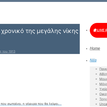
χρονικό της μεγάλης νίκης
🔴 LIVE 
Home
ς του 1913
Νέα
Παγκ
Αθλη
Μουσ
Μόν
Υγεί
Οικο
Τεχν
που σωπαίνει, η γέφυρα που θα λείψει….
Unca