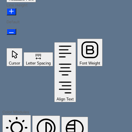
Line Height
Default
Cursor
Letter Spacing
Font Weight
Align Text
Color Modules