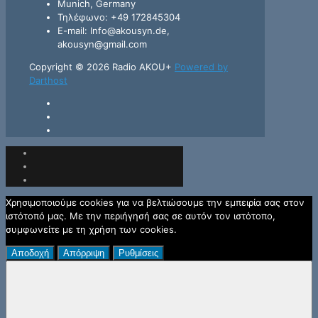
Munich, Germany
Τηλέφωνο: +49 172845304
E-mail: Info@akousyn.de,
akousyn@gmail.com
Copyright © 2026 Radio AKOU+
Powered by
Darthost
Χρησιμοποιούμε cookies για να βελτιώσουμε την εμπειρία σας στον
ιστότοπό μας. Με την περιήγησή σας σε αυτόν τον ιστότοπο,
συμφωνείτε με τη χρήση των cookies.
Αποδοχή
Απόρριψη
Ρυθμίσεις