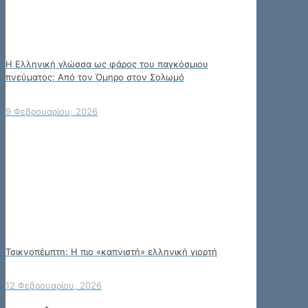
Η Ελληνική γλώσσα ως φάρος του παγκόσμιου
πνεύματος: Από τον Όμηρο στον Σολωμό
9 Φεβρουαρίου, 2026
Τσικνοπέμπτη: Η πιο «καπνιστή» ελληνική γιορτή
12 Φεβρουαρίου, 2026