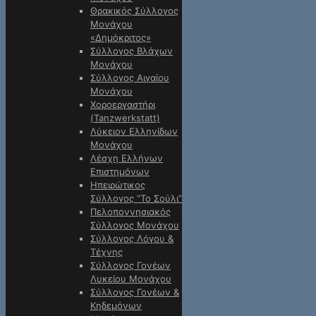
Θρακικός Σύλλογος
Μονάχου
«Δημόκριτος»
Σύλλογος Βλάχων
Μονάχου
Σύλλογος Αιγαίου
Μονάχου
Χοροεργαστήρι
(Tanzwerkstatt)
Λύκειον Ελληνίδων
Μονάχου
Λέσχη Ελλήνων
Επιστημόνων
Ηπειρώτικος
Σύλλογος “Το Σούλι”
Πελοποννησιακός
Σύλλογος Μονάχου
Σύλλογος Λόγου &
Τέχνης
Σύλλογος Γονέων
Λυκείου Μονάχου
Σύλλογος Γονέων &
Κηδεμόνων