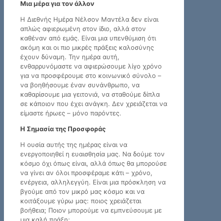
Μια μέρα για τον άλλον
Η Διεθνής Ημέρα Νέλσον Μαντέλα δεν είναι
απλώς αφιερωμένη στον ίδιο, αλλά στον
καθέναν από εμάς. Είναι μια υπενθύμιση ότι
ακόμη και οι πιο μικρές πράξεις καλοσύνης
έχουν δύναμη. Την ημέρα αυτή,
ενθαρρυνόμαστε να αφιερώσουμε λίγο χρόνο
για να προσφέρουμε στο κοινωνικό σύνολο –
να βοηθήσουμε έναν συνάνθρωπο, να
καθαρίσουμε μια γειτονιά, να σταθούμε δίπλα
σε κάποιον που έχει ανάγκη. Δεν χρειάζεται να
είμαστε ήρωες – μόνο παρόντες.
Η Σημασία της Προσφοράς
Η ουσία αυτής της ημέρας είναι να
ενεργοποιηθεί η ευαισθησία μας. Να δούμε τον
κόσμο όχι όπως είναι, αλλά όπως θα μπορούσε
να γίνει αν όλοι προσφέραμε κάτι – χρόνο,
ενέργεια, αλληλεγγύη. Είναι μια πρόσκληση να
βγούμε από τον μικρό μας κόσμο και να
κοιτάξουμε γύρω μας: ποιος χρειάζεται
βοήθεια; Ποιον μπορούμε να εμπνεύσουμε με
μια καλή πράξη;