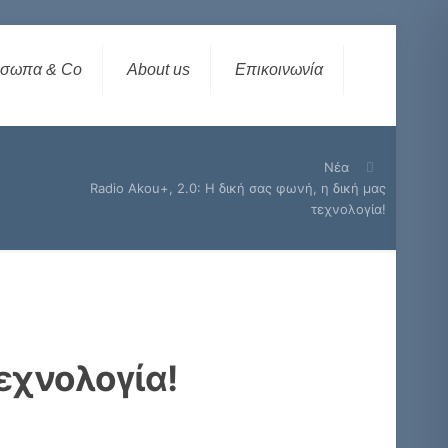
σωπα & Co
About us
Επικοινωνία
Νέα
Radio Akou+, 2.0: Η δική σας φωνή, η δική μας
τεχνολογία!
τεχνολογία!