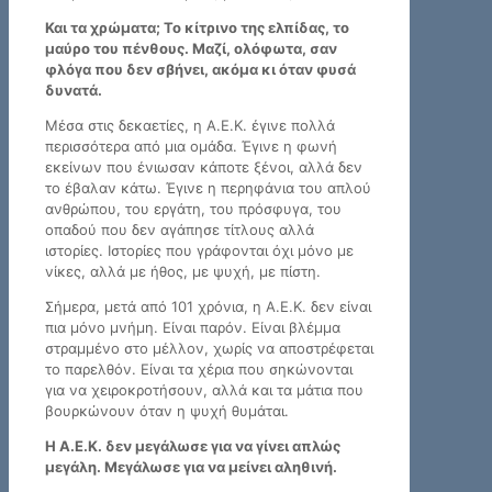
Και τα χρώματα; Το κίτρινο της ελπίδας, το
μαύρο του πένθους. Μαζί, ολόφωτα, σαν
φλόγα που δεν σβήνει, ακόμα κι όταν φυσά
δυνατά.
Μέσα στις δεκαετίες, η Α.Ε.Κ. έγινε πολλά
περισσότερα από μια ομάδα. Έγινε η φωνή
εκείνων που ένιωσαν κάποτε ξένοι, αλλά δεν
το έβαλαν κάτω. Έγινε η περηφάνια του απλού
ανθρώπου, του εργάτη, του πρόσφυγα, του
οπαδού που δεν αγάπησε τίτλους αλλά
ιστορίες. Ιστορίες που γράφονται όχι μόνο με
νίκες, αλλά με ήθος, με ψυχή, με πίστη.
Σήμερα, μετά από 101 χρόνια, η Α.Ε.Κ. δεν είναι
πια μόνο μνήμη. Είναι παρόν. Είναι βλέμμα
στραμμένο στο μέλλον, χωρίς να αποστρέφεται
το παρελθόν. Είναι τα χέρια που σηκώνονται
για να χειροκροτήσουν, αλλά και τα μάτια που
βουρκώνουν όταν η ψυχή θυμάται.
Η Α.Ε.Κ. δεν μεγάλωσε για να γίνει απλώς
μεγάλη. Μεγάλωσε για να μείνει αληθινή.