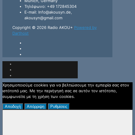
Munich, Germany
Τηλέφωνο: +49 172845304
E-mail: Info@akousyn.de,
akousyn@gmail.com
Copyright © 2026 Radio AKOU+
Powered by
Darthost
Χρησιμοποιούμε cookies για να βελτιώσουμε την εμπειρία σας στον
ιστότοπό μας. Με την περιήγησή σας σε αυτόν τον ιστότοπο,
συμφωνείτε με τη χρήση των cookies.
Αποδοχή
Απόρριψη
Ρυθμίσεις