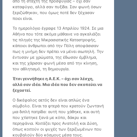
από τη στάχτη της προσφυγιάς – όχι σαν
καταφύγιο, αλλά σαν πυξίδα. Σαν φωνή όσων
ξεριζώθηκαν, που όμως ποτέ δεν ξέχασαν
ποιοι είναι.
Το ημερολόγιο έγραφε 13 Απριλίου 1924. Σε μια
Αθήνα που τότε ακόμα μάθαινε να αγκαλιάζει
τις πληγές της Μικρασιατικής Καταστροφής,
κάποιοι άνθρωποι από την Πόλη αποφάσισαν
πως η μνήμη δεν πρέπει να μένει σιωπηλή. Την
έντυσαν με χρώματα, της έδωσαν έμβλημα,
και της χάρισαν φωνή μέσα από την κίνηση,
τον αθλητισμό, τη δημιουργία.
Έτσι γεννήθηκε η Α.Ε.Κ. – όχι σαν λέσχη,
αλλά σαν ιδέα. Μια ιδέα που δεν σκοπεύει να
ξεχαστεί.
Ο δικέφαλος αετός δεν είναι απλώς ένα
σύμβολο. Είναι τα φτερά που κρατούν ζωντανή
μια διπλή πατρίδα: αυτή που χάθηκε, και αυτή
που χτίστηκε ξανά με κόπο, δάκρυ και
περηφάνια. Κοιτάζει προς Ανατολή και Δύση,
όπως κοιτούν οι ψυχές των ξεριζωμένων που
κουβαλούν δύο κόσμους μέσα τους.