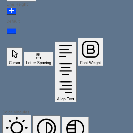
Line Height
Default
Cursor
Letter Spacing
Font Weight
Align Text
Color Modules