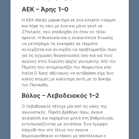
ΑΕΚ – Άρης 1–0
Η ΑΕΚ έδειξε χαρακτήρα σε ένα κλειστό ντέρμπι
και πήρε τη νίκη με ένα και μόνο γκολ σε
27τελικές, που επεδείχθει ότι ήταν εν τέλει
αρκετό. Η δυστοκία και η ανικανότητα Ένωσης
να μετατρέψει τις ευκαιρίες σε τέρματα
συνεχίζεται και συνεχίζει να προβληματίζει τόσο
για τις εγχώριες διοργανώσεις όσο και για τους
αγώνες στην Ευρώπη αρχής γενομένης από την
Πέμπτη που αντιμετωπίζει την Φιορεντίνα στις
Ιταλία.Ο Άρης αδύναμος να αντιδράσει είχε δυο
καλές στιγμές με καλύτερη αυτή με το δοκάρι
του Παναγίδη.
Βόλος – Λεβαδειακός 1–2
Ο Λεβαδειακός πέτυχε μία από τις νίκες της
αγωνιστικής. Παρότι βρέθηκε πίσω, έκανε
ανατροπή και παραμένει ψηλά στη βαθμολογία,
εντυπωσιάζοντας με συνέπεια. Ένα όμορφο
παιχνίδι που στο τέλος του αγώνα
δημιούργήθηκαν εντάσεις με αποτέλεσμα ο