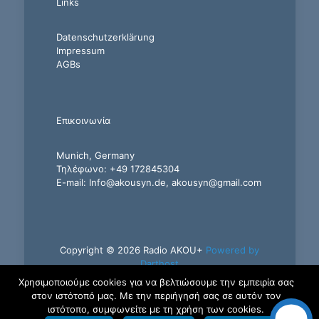
Links
Datenschutzerklärung
Impressum
AGBs
Επικοινωνία
Munich, Germany
Τηλέφωνο: +49 172845304
E-mail: Info@akousyn.de, akousyn@gmail.com
Copyright © 2026 Radio AKOU+
Powered by
Darthost
Χρησιμοποιούμε cookies για να βελτιώσουμε την εμπειρία σας
στον ιστότοπό μας. Με την περιήγησή σας σε αυτόν τον
ιστότοπο, συμφωνείτε με τη χρήση των cookies.