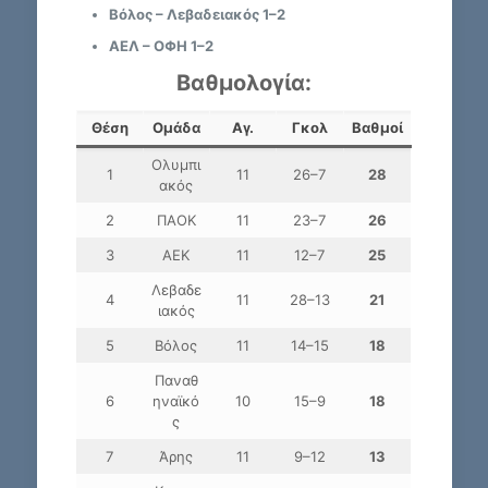
Βόλος – Λεβαδειακός 1–2
ΑΕΛ – ΟΦΗ 1–2
Βαθμολογία:
Θέση
Ομάδα
Αγ.
Γκολ
Βαθμοί
Ολυμπι
1
11
26–7
28
ακός
2
ΠΑΟΚ
11
23–7
26
3
ΑΕΚ
11
12–7
25
Λεβαδε
4
11
28–13
21
ιακός
5
Βόλος
11
14–15
18
Παναθ
6
ηναϊκό
10
15–9
18
ς
7
Άρης
11
9–12
13