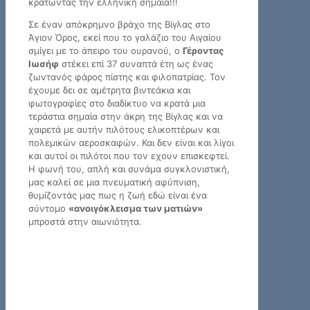
κρατώντας την ελληνική σημαία!!!
Σε έναν απόκρημνο βράχο της Βίγλας στο
Άγιον Όρος, εκεί που το γαλάζιο του Αιγαίου
σμίγει με το άπειρο του ουρανού, ο
Γέροντας
Ιωσήφ
στέκει επί 37 συναπτά έτη ως ένας
ζωντανός φάρος πίστης και φιλοπατρίας. Τον
έχουμε δει σε αμέτρητα βιντεάκια και
φωτογραφίες στο διαδίκτυο να κρατά μια
τεράστια σημαία στην άκρη της Βίγλας και να
χαιρετά με αυτήν πιλότους ελικοπτέρων και
πολεμικών αεροσκαφών. Και δεν είναι και λίγοι
και αυτοί οι πιλότοι που τον εχουν επισκεφτεί.
Η φωνή του, απλή και συνάμα συγκλονιστική,
μας καλεί σε μια πνευματική αφύπνιση,
θυμίζοντάς μας πως η ζωή εδώ είναι ένα
σύντομο
«ανοιγόκλεισμα των ματιών»
μπροστά στην αιωνιότητα.