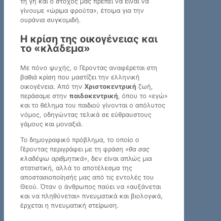
τη γη και ο στόχος μας πρέπει να είναι να
γίνουμε «ώριμα φρούτα», έτοιμα για την
ουράνια συγκομιδή.
Η κρίση της οικογένειας και
το «κλάδεμα»
Με πόνο ψυχής, ο Γέροντας αναφέρεται στη
βαθιά κρίση που μαστίζει την ελληνική
οικογένεια. Από την
Χριστοκεντρική
ζωή,
περάσαμε στην
παιδοκεντρική
, όπου το «εγώ»
και το θέλημα του παιδιού γίνονται ο απόλυτος
νόμος, οδηγώντας τελικά σε εύθραυστους
γάμους και μοναξιά.
Το δημογραφικό πρόβλημα, το οποίο ο
Γέροντας περιγράφει με τη φράση
«θα σας
κλαδέψω αριθμητικά»
, δεν είναι απλώς μια
στατιστική, αλλά το αποτέλεσμα της
αποστασιοποίησής μας από τις εντολές του
Θεού. Όταν ο άνθρωπος παύει να «αυξάνεται
και να πληθύνεται» πνευματικά και βιολογικά,
έρχεται η πνευματική στείρωση.