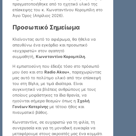
πραγματοποιήθηκε από το ηχητικό υλικό της
επίσκεψης του κ. Κωνσταντίνου Κορομπίλη στο
Άγιο Όρος (Απρίλιος 2026).
Προσωπικό Σημείωμα
Κλείνοντας αυτό το αφιέρωμα, θα ήθελα να
απευθύνω ένα εγκάρδιο και προσωπικό
«ευχαριστώ» στον αγαπητό
συμμαθητή,
Κωνσταντίνο Κορομπίλη
.
Η εμπιστοσύνη που έδειξε τόσο στο πρόσωπό
μου όσο και στο
Radio Akou+
, παραχωρώντας
μας αυτό το πολύτιμο υλικό από την επίσκεψή
του στη Βίγλα, με τιμά ιδιαίτερα. Είναι
συγκινητικό να βλέπεις ανθρώπους με τους
οποίους μοιράστηκες τα ίδια θρανία, να
ηγούνται σήμερα θεσμών όπως η
Σχολή
Γονέων Κατερίνης
με τέτοιο ήθος και
πνευματικό βάθος.
Κωνσταντίνε, σε ευχαριστώ για τη φιλία, τη
συνεργασία και για τη μοναδική ευκαιρία να
μεταφέρουμε στους ακροατές μας ένα κομμάτι