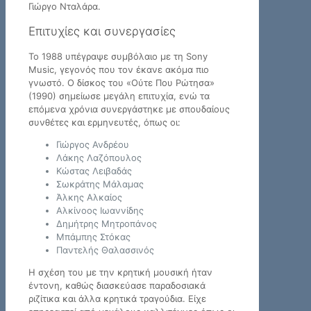
Γιώργο Νταλάρα.
Επιτυχίες και συνεργασίες
Το 1988 υπέγραψε συμβόλαιο με τη Sony
Music, γεγονός που τον έκανε ακόμα πιο
γνωστό. Ο δίσκος του «Ούτε Που Ρώτησα»
(1990) σημείωσε μεγάλη επιτυχία, ενώ τα
επόμενα χρόνια συνεργάστηκε με σπουδαίους
συνθέτες και ερμηνευτές, όπως οι:
Γιώργος Ανδρέου
Λάκης Λαζόπουλος
Κώστας Λειβαδάς
Σωκράτης Μάλαμας
Άλκης Αλκαίος
Αλκίνοος Ιωαννίδης
Δημήτρης Μητροπάνος
Μπάμπης Στόκας
Παντελής Θαλασσινός
Η σχέση του με την κρητική μουσική ήταν
έντονη, καθώς διασκεύασε παραδοσιακά
ριζίτικα και άλλα κρητικά τραγούδια. Είχε