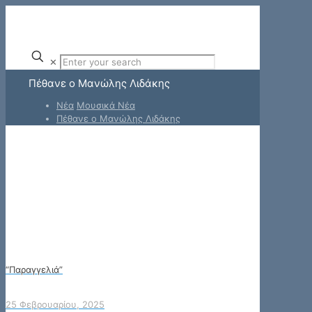
✕
Πέθανε ο Μανώλης Λιδάκης
Νέα
Μουσικά Νέα
Πέθανε ο Μανώλης Λιδάκης
“Παραγγελιά”
25 Φεβρουαρίου, 2025