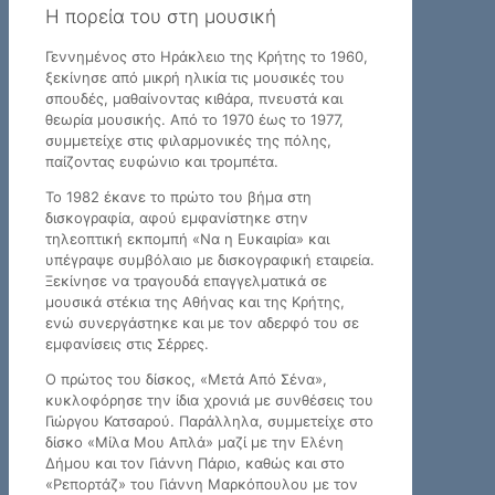
Η πορεία του στη μουσική
Γεννημένος στο Ηράκλειο της Κρήτης το 1960,
ξεκίνησε από μικρή ηλικία τις μουσικές του
σπουδές, μαθαίνοντας κιθάρα, πνευστά και
θεωρία μουσικής. Από το 1970 έως το 1977,
συμμετείχε στις φιλαρμονικές της πόλης,
παίζοντας ευφώνιο και τρομπέτα.
Το 1982 έκανε το πρώτο του βήμα στη
δισκογραφία, αφού εμφανίστηκε στην
τηλεοπτική εκπομπή «Να η Ευκαιρία» και
υπέγραψε συμβόλαιο με δισκογραφική εταιρεία.
Ξεκίνησε να τραγουδά επαγγελματικά σε
μουσικά στέκια της Αθήνας και της Κρήτης,
ενώ συνεργάστηκε και με τον αδερφό του σε
εμφανίσεις στις Σέρρες.
Ο πρώτος του δίσκος, «Μετά Από Σένα»,
κυκλοφόρησε την ίδια χρονιά με συνθέσεις του
Γιώργου Κατσαρού. Παράλληλα, συμμετείχε στο
δίσκο «Μίλα Μου Απλά» μαζί με την Ελένη
Δήμου και τον Γιάννη Πάριο, καθώς και στο
«Ρεπορτάζ» του Γιάννη Μαρκόπουλου με τον