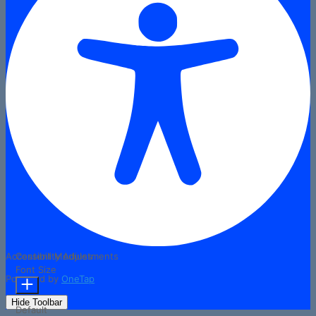
Accessibility Adjustments
Content Modules
Font Size
Powered by
OneTap
Hide Toolbar
Default