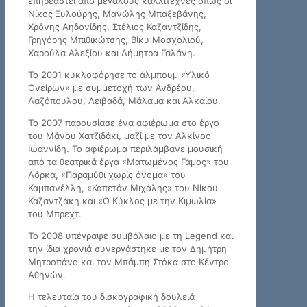
επηρεαστεί από μεγάλους καλλιτέχνες όπως οι
Νίκος Ξυλούρης, Μανώλης Μπαξεβάνης,
Χρόνης Αηδονίδης, Στέλιος Καζαντζίδης,
Γρηγόρης Μπιθικώτσης, Βίκυ Μοσχολιού,
Χαρούλα Αλεξίου και Δήμητρα Γαλάνη.
Το 2001 κυκλοφόρησε το άλμπουμ «Υλικό
Ονείρων» με συμμετοχή των Ανδρέου,
Λαζόπουλου, Λειβαδά, Μάλαμα και Αλκαίου.
Το 2007 παρουσίασε ένα αφιέρωμα στο έργο
του Μάνου Χατζιδάκι, μαζί με τον Αλκίνοο
Ιωαννίδη. Το αφιέρωμα περιλάμβανε μουσική
από τα θεατρικά έργα «Ματωμένος Γάμος» του
Λόρκα, «Παραμύθι χωρίς όνομα» του
Καμπανέλλη, «Καπετάν Μιχάλης» του Νίκου
Καζαντζάκη και «Ο Κύκλος με την Κιμωλία»
του Μπρεχτ.
Το 2008 υπέγραψε συμβόλαιο με τη Legend και
την ίδια χρονιά συνεργάστηκε με τον Δημήτρη
Μητροπάνο και τον Μπάμπη Στόκα στο Κέντρο
Αθηνών.
Η τελευταία του δισκογραφική δουλειά