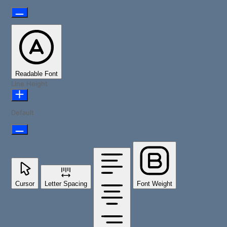
Readable Font
Line Height
Default
Cursor
Letter Spacing
Font Weight