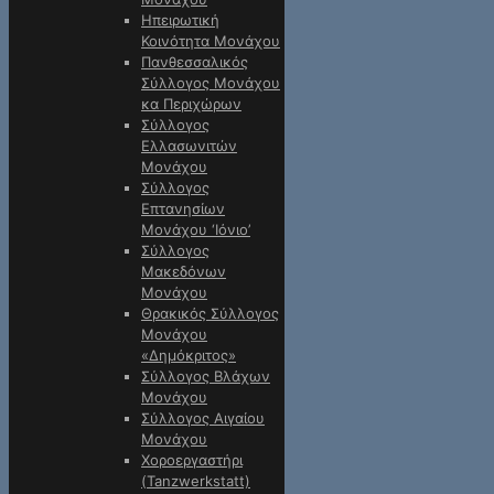
Ηπειρωτική
Κοινότητα Μονάχου
Πανθεσσαλικός
Σύλλογος Μονάχου
κα Περιχώρων
Σύλλογος
Ελλασωνιτών
Μονάχου
Σύλλογος
Επτανησίων
Μονάχου ‘Ιόνιο’
Σύλλογος
Μακεδόνων
Μονάχου
Θρακικός Σύλλογος
Μονάχου
«Δημόκριτος»
Σύλλογος Βλάχων
Μονάχου
Σύλλογος Αιγαίου
Μονάχου
Χοροεργαστήρι
(Tanzwerkstatt)