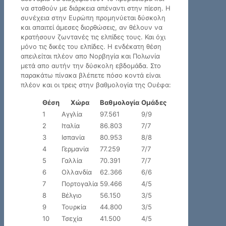
να σταθούν με διάρκεια απέναντι στην πίεση. Η
συνέχεια στην Ευρώπη προμηνύεται δύσκολη
και απαιτεί άμεσες διορθώσεις, αν θέλουν να
κρατήσουν ζωντανές τις ελπίδες τους. Και όχι
μόνο τις δικές του ελπίδες. Η ενδέκατη θέση
απειλείται πλέον απο Νορβηγία και Πολωνία
μετά απο αυτήν την δύσκολη εβδομάδα. Στο
παρακάτω πίνακα βλέπετε πόσο κοντά είναι
πλέον και οι τρεις στην βαθμολογία της Ουέφα:
Θέση
Χώρα
Βαθμολογία
Ομάδες
1
Αγγλία
97.561
9/9
2
Ιταλία
86.803
7/7
3
Ισπανία
80.953
8/8
4
Γερμανία
77.259
7/7
5
Γαλλία
70.391
7/7
6
Ολλανδία
62.366
6/6
7
Πορτογαλία
59.466
4/5
8
Βέλγιο
56.150
3/5
9
Τουρκία
44.800
3/5
10
Τσεχία
41.500
4/5