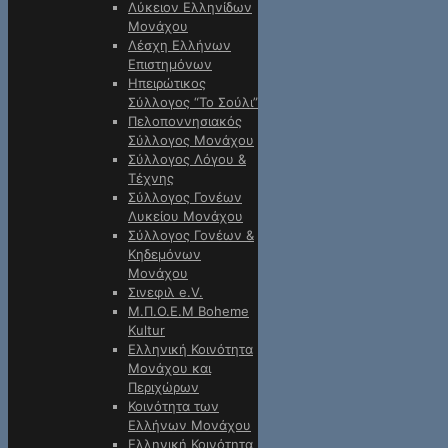
Λύκειον Ελληνίδων
Μονάχου
Λέσχη Ελλήνων
Επιστημόνων
Ηπειρώτικος
Σύλλογος “Το Σούλι”
Πελοποννησιακός
Σύλλογος Μονάχου
Σύλλογος Λόγου &
Τέχνης
Σύλλογος Γονέων
Λυκείου Μονάχου
Σύλλογος Γονέων &
Κηδεμόνων
Μονάχου
Σινεφιλ e.V.
Μ.Π.Ο.Ε.Μ Boheme
Kultur
Ελληνική Κοινότητα
Μονάχου και
Περιχώρων
Κοινότητα των
Ελλήνων Μονάχου
Ελληνική Κοινότητα