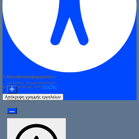
Ρυθμίσεις Προσβασιμότητας
Μονάδες περιεχομένου
Μέγεθος γραμματοσειράς
Δημιουργήθηκε από
OneTap
Απόκρυψη γραμμής εργαλείων
Προεπιλογή