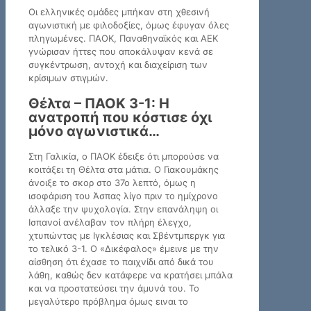
Οι ελληνικές ομάδες μπήκαν στη χθεσινή
αγωνιστική με φιλοδοξίες, όμως έφυγαν όλες
πληγωμένες. ΠΑΟΚ, Παναθηναϊκός και ΑΕΚ
γνώρισαν ήττες που αποκάλυψαν κενά σε
συγκέντρωση, αντοχή και διαχείριση των
κρίσιμων στιγμών.
Θέλτα – ΠΑΟΚ 3-1: Η
ανατροπή που κόστισε όχι
μόνο αγωνιστικά…
Στη Γαλικία, ο ΠΑΟΚ έδειξε ότι μπορούσε να
κοιτάξει τη Θέλτα στα μάτια. Ο Γιακουμάκης
άνοιξε το σκορ στο 37ο λεπτό, όμως η
ισοφάριση του Άσπας λίγο πριν το ημίχρονο
άλλαξε την ψυχολογία. Στην επανάληψη οι
Ισπανοί ανέλαβαν τον πλήρη έλεγχο,
χτυπώντας με Ιγκλέσιας και Σβέντμπεργκ για
το τελικό 3-1. Ο «Δικέφαλος» έμεινε με την
αίσθηση ότι έχασε το παιχνίδι από δικά του
λάθη, καθώς δεν κατάφερε να κρατήσει μπάλα
και να προστατεύσει την άμυνά του. Το
μεγαλύτερο πρόβλημα όμως ειναι το