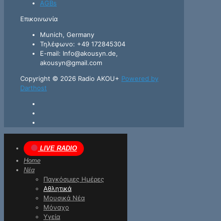
AGBs
Επικοινωνία
Munich, Germany
Τηλέφωνο: +49 172845304
E-mail: Info@akousyn.de,
akousyn@gmail.com
Copyright © 2026 Radio AKOU+
Powered by
Darthost
LIVE RADIO
Home
Νέα
Παγκόσμιες Ημέρες
Αθλητικά
Μουσικά Νέα
Μόναχο
Υγεία