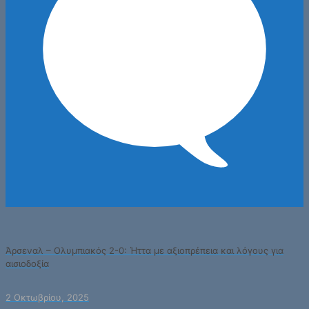
Άρσεναλ – Ολυμπιακός 2-0: Ήττα με αξιοπρέπεια και λόγους για
αισιοδοξία
2 Οκτωβρίου, 2025