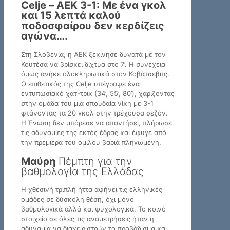
Celje – ΑΕΚ 3-1: Με ένα γκολ
και 15 λεπτά καλού
ποδοσφαίρου δεν κερδίζεις
αγώνα….
Στη Σλοβενία, η ΑΕΚ ξεκίνησε δυνατά με τον
Κουτέσα να βρίσκει δίχτυα στο 7’. Η συνέχεια
όμως ανήκε ολοκληρωτικά στον Κοβάτσεβιτς.
Ο επιθετικός της Celje υπέγραψε ένα
εντυπωσιακό χατ-τρικ (34’, 55’, 80’), χαρίζοντας
στην ομάδα του μια σπουδαία νίκη με 3-1
φτάνοντας τα 20 γκολ στην τρέχουσα σεζόν.
Η Ένωση δεν μπόρεσε να απαντήσει, πλήρωσε
τις αδυναμίες της εκτός έδρας και έφυγε από
την πρεμιέρα του ομίλου βαριά πληγωμένη.
Μαύρη
Πέμπτη για την
βαθμολογία της Ελλάδας
Η χθεσινή τριπλή ήττα αφήνει τις ελληνικές
ομάδες σε δύσκολη θέση, όχι μόνο
βαθμολογικά αλλά και ψυχολογικά. Το κοινό
στοιχείο σε όλες τις αναμετρήσεις ήταν η
αδυναμία να διαχειριστούν το προβάδισμα και