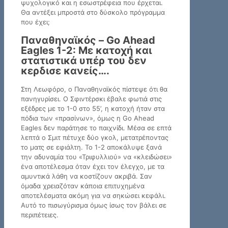
ψυχολογικό και η εσωστρέφεια που έρχεται.
Θα αντέξει μπροστά στο δύσκολο πρόγραμμα
που έχει;
Παναθηναϊκός – Go Ahead
Eagles 1-2: Με κατοχή και
στατιστικά υπέρ του δεν
κερδισε κανείς….
Στη Λεωφόρο, ο Παναθηναϊκός πίστεψε ότι θα
πανηγυρίσει. Ο Σφιντέρσκι έβαλε φωτιά στις
εξέδρες με το 1-0 στο 55’, η κατοχή ήταν στα
πόδια των «πρασίνων», όμως η Go Ahead
Eagles δεν παράτησε το παιχνίδι. Μέσα σε επτά
λεπτά ο Σμιτ πέτυχε δύο γκολ, μετατρέποντας
το ματς σε εφιάλτη. Το 1-2 αποκάλυψε ξανά
την αδυναμία του «Τριφυλλιού» να «κλειδώσει»
ένα αποτέλεσμα όταν έχει τον έλεγχο, με τα
αμυντικά λάθη να κοστίζουν ακριβά. Σαν
όμαδα χρειαζόταν κάποια επιτυχημένα
αποτελέσματα ακόμη για να σηκώσει κεφάλι.
Αυτό το πισωγύρισμα όμως ίσως τον βάλει σε
περιπέτειες.