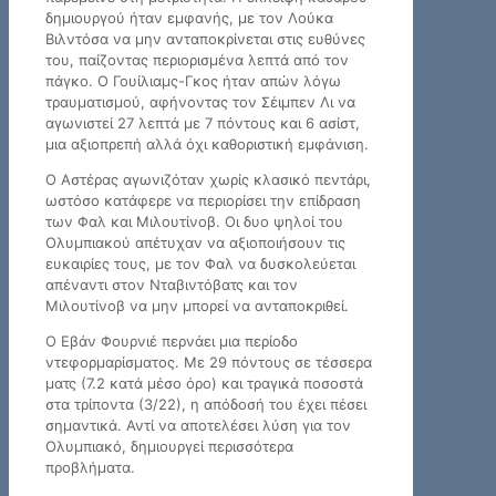
δημιουργού ήταν εμφανής, με τον Λούκα
Βιλντόσα να μην ανταποκρίνεται στις ευθύνες
του, παίζοντας περιορισμένα λεπτά από τον
πάγκο. Ο Γουίλιαμς-Γκος ήταν απών λόγω
τραυματισμού, αφήνοντας τον Σέιμπεν Λι να
αγωνιστεί 27 λεπτά με 7 πόντους και 6 ασίστ,
μια αξιοπρεπή αλλά όχι καθοριστική εμφάνιση.
Ο Αστέρας αγωνιζόταν χωρίς κλασικό πεντάρι,
ωστόσο κατάφερε να περιορίσει την επίδραση
των Φαλ και Μιλουτίνοβ. Οι δυο ψηλοί του
Ολυμπιακού απέτυχαν να αξιοποιήσουν τις
ευκαιρίες τους, με τον Φαλ να δυσκολεύεται
απέναντι στον Νταβιντόβατς και τον
Μιλουτίνοβ να μην μπορεί να ανταποκριθεί.
Ο Εβάν Φουρνιέ περνάει μια περίοδο
ντεφορμαρίσματος. Με 29 πόντους σε τέσσερα
ματς (7.2 κατά μέσο όρο) και τραγικά ποσοστά
στα τρίποντα (3/22), η απόδοσή του έχει πέσει
σημαντικά. Αντί να αποτελέσει λύση για τον
Ολυμπιακό, δημιουργεί περισσότερα
προβλήματα.