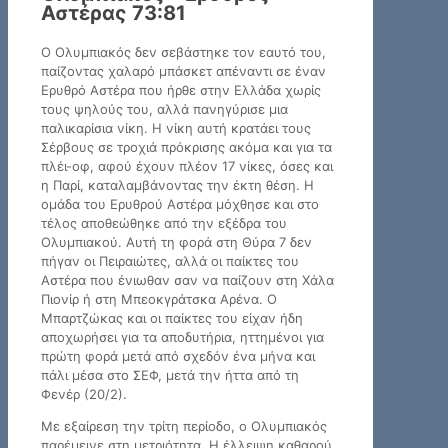
Αστέρας 73:81
Ο Ολυμπιακός δεν σεβάστηκε τον εαυτό του,
παίζοντας χαλαρό μπάσκετ απέναντι σε έναν
Ερυθρό Αστέρα που ήρθε στην Ελλάδα χωρίς
τους ψηλούς του, αλλά πανηγύρισε μια
παλικαρίσια νίκη. Η νίκη αυτή κρατάει τους
Σέρβους σε τροχιά πρόκρισης ακόμα και για τα
πλέι-οφ, αφού έχουν πλέον 17 νίκες, όσες και
η Παρί, καταλαμβάνοντας την έκτη θέση. Η
ομάδα του Ερυθρού Αστέρα μόχθησε και στο
τέλος αποθεώθηκε από την εξέδρα του
Ολυμπιακού. Αυτή τη φορά στη Θύρα 7 δεν
πήγαν οι Πειραιώτες, αλλά οι παίκτες του
Αστέρα που ένιωθαν σαν να παίζουν στη Χάλα
Πιονίρ ή στη Μπεοκγράτσκα Αρένα. Ο
Μπαρτζώκας και οι παίκτες του είχαν ήδη
αποχωρήσει για τα αποδυτήρια, ηττημένοι για
πρώτη φορά μετά από σχεδόν ένα μήνα και
πάλι μέσα στο ΣΕΦ, μετά την ήττα από τη
Φενέρ (20/2).
Με εξαίρεση την τρίτη περίοδο, ο Ολυμπιακός
παρέμεινε στη μετριότητα. Η έλλειψη καθαρού