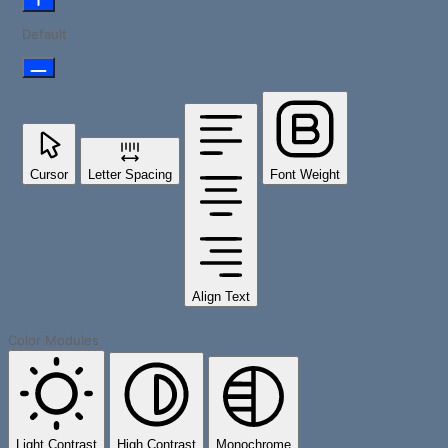
Default
Cursor
Letter Spacing
Font Weight
Align Text
Color Modules
Light Contrast
High Contrast
Monochrome