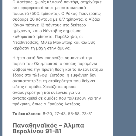
Ο Αστέρας, χωρίς κλασικό πεντάρι, στηρίχθηκε
σε περιφερειακά σουτ με εντυπωσιακά
ποσοστά (50% τρίποντα). Ο Ρόκας Γκιεντράιτις
σκόραρε 20 πόντους με 6/7 τρίποντα, ο Αϊζάια
Κάναν πέτυχε 12 πόντους στο δεύτερο
ημίχρονο, και ο Νέντοβιτς σημείωσε
καθοριστικό τρίποντο. Παράλληλα, οι
Νταβιντόβατς, Μίλερ Μακιντάιρ και Κάλινιτς
κέρδισαν τη μάχη στην άμυνα.
Η ήττα αυτή δεν επηρεάζει σημαντικά την
πορεία του Ολυμπιακού, ο οποίος παραμένει
φαβορί για την πρώτη θέση και το πλεονέκτημα
έδρας στα πλέι-οφ. Ωστόσο, η εμφάνιση δεν
αντικατοπτρίζει τη σταθερότητα που δείχνει
φέτος η ομάδα. Χρειάζεται άμεσα
ανασυγκρότηση και ενέργεια για να
ανταποκριθεί σε ομάδες που παλεύουν για την
πρόκριση, όπως ο Ερυθρός Αστέρας.
Τα δεκάλεπτα:
8-20, 27-43, 55-58, 73-81
Παναθηναϊκός – Άλμπα
Βερολίνου 91-81