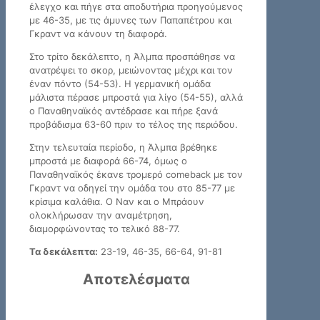
έλεγχο και πήγε στα αποδυτήρια προηγούμενος
με 46-35, με τις άμυνες των Παπαπέτρου και
Γκραντ να κάνουν τη διαφορά.
Στο τρίτο δεκάλεπτο, η Άλμπα προσπάθησε να
ανατρέψει το σκορ, μειώνοντας μέχρι και τον
έναν πόντο (54-53). Η γερμανική ομάδα
μάλιστα πέρασε μπροστά για λίγο (54-55), αλλά
ο Παναθηναϊκός αντέδρασε και πήρε ξανά
προβάδισμα 63-60 πριν το τέλος της περιόδου.
Στην τελευταία περίοδο, η Άλμπα βρέθηκε
μπροστά με διαφορά 66-74, όμως ο
Παναθηναϊκός έκανε τρομερό comeback με τον
Γκραντ να οδηγεί την ομάδα του στο 85-77 με
κρίσιμα καλάθια. Ο Ναν και ο Μπράουν
ολοκλήρωσαν την αναμέτρηση,
διαμορφώνοντας το τελικό 88-77.
Τα δεκάλεπτα:
23-19, 46-35, 66-64, 91-81
Αποτελέσματα