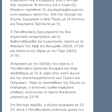
Ναν σημείωσε 18 πόντους και ο Λορέντζο
Μπράουν πρόσθεσε 13, συμπεριλαμβανομένου
ενός κρίσιμου τρίποντου. Από την πλευρά της
Άλμπα, ξεχώρισαν οι Ματ Τόμας με 14 πόντους
και Γκαμπριέλε Πρότσιντα με 13.
Ο Παναθηναϊκός έχει μπροστά του δύο
σημαντικές αναμετρήσεις για τη
διαβολοβδομάδα της Ευρωλίγκας, πρώτα με τη
Μακάμπι Τελ Αβίβ στο Βελιγράδι (26/03, 21:05)
και έπειτα εντός έδρας με την Παρί (28/03,
21:15).
Αναφορικά με την εξέλιξη του αγώνα, ο
Παναθηναϊκός ξεκίνησε δυναμικά και πήρε
προβάδισμα με 12-4, χάρη στην καλή άμυνα
και την αποτελεσματικότητα των Γκραντ και
Γκέιμπριελ. Παρά τις προσπάθειες της Άλμπα να
επιστρέψει, η ελληνική ομάδα παρέμεινε
σταθερή, κλείνοντας το πρώτο δεκάλεπτο
μπροστά με 23-19.
Στη δεύτερη περίοδο, η Άλμπα ισοφάρισε σε 23-
23, αλλά ο Παναθηναϊκός ανέκτησε άμεσα τον