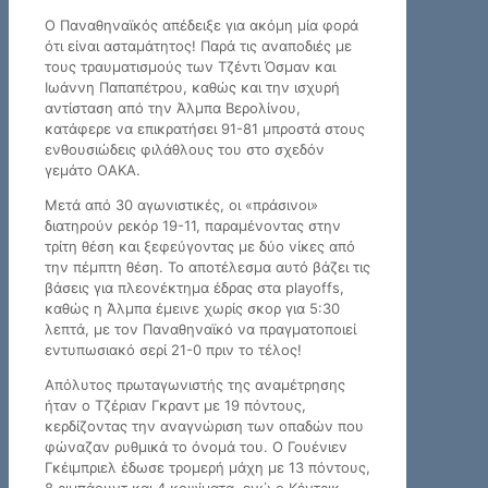
Ο Παναθηναϊκός απέδειξε για ακόμη μία φορά
ότι είναι ασταμάτητος! Παρά τις αναποδιές με
τους τραυματισμούς των Τζέντι Όσμαν και
Ιωάννη Παπαπέτρου, καθώς και την ισχυρή
αντίσταση από την Άλμπα Βερολίνου,
κατάφερε να επικρατήσει 91-81 μπροστά στους
ενθουσιώδεις φιλάθλους του στο σχεδόν
γεμάτο ΟΑΚΑ.
Μετά από 30 αγωνιστικές, οι «πράσινοι»
διατηρούν ρεκόρ 19-11, παραμένοντας στην
τρίτη θέση και ξεφεύγοντας με δύο νίκες από
την πέμπτη θέση. Το αποτέλεσμα αυτό βάζει τις
βάσεις για πλεονέκτημα έδρας στα playoffs,
καθώς η Άλμπα έμεινε χωρίς σκορ για 5:30
λεπτά, με τον Παναθηναϊκό να πραγματοποιεί
εντυπωσιακό σερί 21-0 πριν το τέλος!
Απόλυτος πρωταγωνιστής της αναμέτρησης
ήταν ο Τζέριαν Γκραντ με 19 πόντους,
κερδίζοντας την αναγνώριση των οπαδών που
φώναζαν ρυθμικά το όνομά του. Ο Γουένιεν
Γκέιμπριελ έδωσε τρομερή μάχη με 13 πόντους,
8 ριμπάουντ και 4 κοψίματα, ενώ ο Κέντρικ