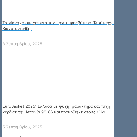
Το Μόναχο αποχαιρετά τον πρωτοπρεσβύτερο Πλούταρχο
Κωνσταντινίδη.
3 Σεπτεμβρίου, 2025
EuroBasket 2025: Ελλάδα με ψυχή, χαρακτήρα και τύχη
κέρδισε την Ισπανία 90-86 και προκρίθηκε στους «16»!
5 Σεπτεμβρίου, 2025