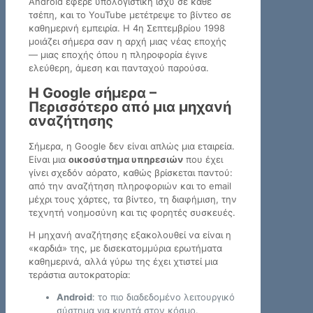
Android έφερε υπολογιστική ισχύ σε κάθε
τσέπη, και το YouTube μετέτρεψε το βίντεο σε
καθημερινή εμπειρία. Η 4η Σεπτεμβρίου 1998
μοιάζει σήμερα σαν η αρχή μιας νέας εποχής
— μιας εποχής όπου η πληροφορία έγινε
ελεύθερη, άμεση και πανταχού παρούσα.
Η Google σήμερα –
Περισσότερο από μια μηχανή
αναζήτησης
Σήμερα, η Google δεν είναι απλώς μια εταιρεία.
Είναι μια
οικοσύστημα υπηρεσιών
που έχει
γίνει σχεδόν αόρατο, καθώς βρίσκεται παντού:
από την αναζήτηση πληροφοριών και το email
μέχρι τους χάρτες, τα βίντεο, τη διαφήμιση, την
τεχνητή νοημοσύνη και τις φορητές συσκευές.
Η μηχανή αναζήτησης εξακολουθεί να είναι η
«καρδιά» της, με δισεκατομμύρια ερωτήματα
καθημερινά, αλλά γύρω της έχει χτιστεί μια
τεράστια αυτοκρατορία:
Android
: το πιο διαδεδομένο λειτουργικό
σύστημα για κινητά στον κόσμο.