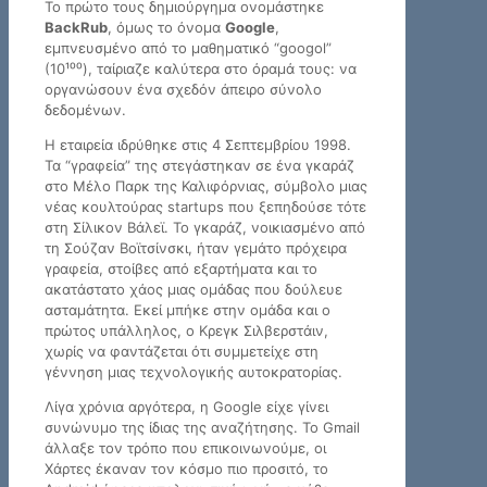
Το πρώτο τους δημιούργημα ονομάστηκε
BackRub
, όμως το όνομα
Google
,
εμπνευσμένο από το μαθηματικό “googol”
(10¹⁰⁰), ταίριαζε καλύτερα στο όραμά τους: να
οργανώσουν ένα σχεδόν άπειρο σύνολο
δεδομένων.
Η εταιρεία ιδρύθηκε στις 4 Σεπτεμβρίου 1998.
Τα “γραφεία” της στεγάστηκαν σε ένα γκαράζ
στο Μέλο Παρκ της Καλιφόρνιας, σύμβολο μιας
νέας κουλτούρας startups που ξεπηδούσε τότε
στη Σίλικον Βάλεϊ. Το γκαράζ, νοικιασμένο από
τη Σούζαν Βοϊτσίνσκι, ήταν γεμάτο πρόχειρα
γραφεία, στοίβες από εξαρτήματα και το
ακατάστατο χάος μιας ομάδας που δούλευε
ασταμάτητα. Εκεί μπήκε στην ομάδα και ο
πρώτος υπάλληλος, ο Κρεγκ Σιλβερστάιν,
χωρίς να φαντάζεται ότι συμμετείχε στη
γέννηση μιας τεχνολογικής αυτοκρατορίας.
Λίγα χρόνια αργότερα, η Google είχε γίνει
συνώνυμο της ίδιας της αναζήτησης. Το Gmail
άλλαξε τον τρόπο που επικοινωνούμε, οι
Χάρτες έκαναν τον κόσμο πιο προσιτό, το