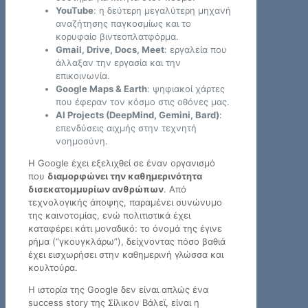
YouTube
: η δεύτερη μεγαλύτερη μηχανή
αναζήτησης παγκοσμίως και το
κορυφαίο βιντεοπλατφόρμα.
Gmail, Drive, Docs, Meet
: εργαλεία που
άλλαξαν την εργασία και την
επικοινωνία.
Google Maps & Earth
: ψηφιακοί χάρτες
που έφεραν τον κόσμο στις οθόνες μας.
AI Projects (DeepMind, Gemini, Bard)
:
επενδύσεις αιχμής στην τεχνητή
νοημοσύνη.
Η Google έχει εξελιχθεί σε έναν οργανισμό
που
διαμορφώνει την καθημερινότητα
δισεκατομμυρίων ανθρώπων
. Από
τεχνολογικής άποψης, παραμένει συνώνυμο
της καινοτομίας, ενώ πολιτιστικά έχει
καταφέρει κάτι μοναδικό: το όνομά της έγινε
ρήμα (“γκουγκλάρω”), δείχνοντας πόσο βαθιά
έχει εισχωρήσει στην καθημερινή γλώσσα και
κουλτούρα.
Η ιστορία της Google δεν είναι απλώς ένα
success story της Σίλικον Βάλεϊ, είναι η