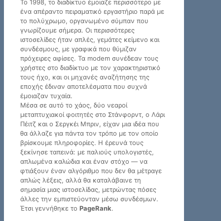
Το 1998, το διαδίκτυο έμοιαζε περισσότερο με
ένα απέραντο πειραματικό εργαστήριο παρά με
το πολύχρωμο, οργανωμένο σύμπαν που
γνωρίζουμε σήμερα. Οι περισσότερες
ιστοσελίδες ήταν απλές, γεμάτες κείμενο και
συνδέσμους, με γραφικά που θύμιζαν
πρόχειρες αφίσες. Τα modem συνέδεαν τους
χρήστες στο διαδίκτυο με τον χαρακτηριστικό
τους ήχο, και οι μηχανές αναζήτησης της
εποχής έδιναν αποτελέσματα που συχνά
έμοιαζαν τυχαία.
Μέσα σε αυτό το χάος, δύο νεαροί
μεταπτυχιακοί φοιτητές στο Στάνφορντ, ο Λάρι
Πέιτζ και ο Σεργκέι Μπριν, είχαν μια ιδέα που
θα άλλαζε για πάντα τον τρόπο με τον οποίο
βρίσκουμε πληροφορίες. Η έρευνά τους
ξεκίνησε ταπεινά: με παλιούς υπολογιστές,
απλωμένα καλώδια και έναν στόχο — να
φτιάξουν έναν αλγόριθμο που δεν θα μέτραγε
απλώς λέξεις, αλλά θα καταλάβαινε τη
σημασία μιας ιστοσελίδας, μετρώντας πόσες
άλλες την εμπιστεύονταν μέσω συνδέσμων.
Έτσι γεννήθηκε το
PageRank
.