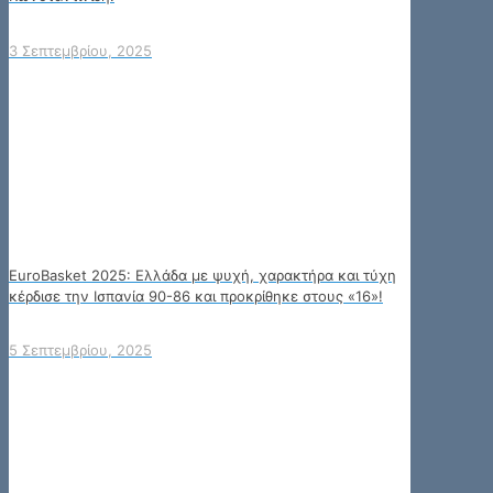
3 Σεπτεμβρίου, 2025
EuroBasket 2025: Ελλάδα με ψυχή, χαρακτήρα και τύχη
κέρδισε την Ισπανία 90-86 και προκρίθηκε στους «16»!
5 Σεπτεμβρίου, 2025