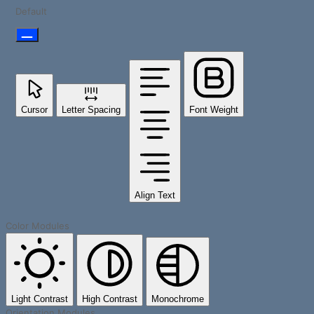
Default
Cursor
Letter Spacing
Font Weight
Align Text
Color Modules
Light Contrast
High Contrast
Monochrome
Orientation Modules