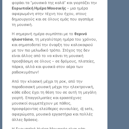
φοράει τα “μουσικά της καλά” και γιορτάζει την
Ευρωπαϊκή Ημέρα Μουσικής
– μια ημέρα
αφιερωμένη στην τέχνη του ήχου, στους
δημιουργούς και σε όλους εμάς που αγαπάμε
τη μουσική.
Η σημερινή ημέρα συμπίπτει με το
θερινό
ηλιοστάσιο
, τη μεγαλύτερη ημέρα του χρόνου,
και σηματοδοτεί την έναρξη του καλοκαιριού
με τον πιο μελωδικό τρόπο. Στόχος της δεν
είναι άλλος από το να κάνει τη μουσική
προσβάσιμη σε όλους – σε δρόμους, πλατείες,
πάρκα, αλλά και φυσικά στον αέρα των
ραδιοκυμάτων!
Από την κλασική μέχρι τη ροκ, από την
παραδοσιακή μουσική μέχρι την ηλεκτρονική,
κάθε είδος έχει τη θέση του σε αυτή τη μεγάλη
γιορτή. Επαγγελματίες και ερασιτέχνες
μουσικοί συμμετέχουν με πάθος,
προσφέροντας ελεύθερες συναυλίες, dj sets,
αφιερώματα, μουσικά εργαστήρια και πολλές
άλλες δράσεις.
Η Ευρωπαϊκή Ημέρα Μουσικής είναι κάτι