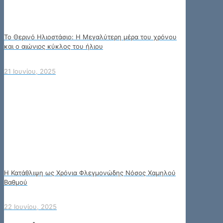
Το Θερινό Ηλιοστάσιο: Η Μεγαλύτερη μέρα του χρόνου
και ο αιώνιος κύκλος του ήλιου
21 Ιουνίου, 2025
Η Κατάθλιψη ως Χρόνια Φλεγμονώδης Νόσος Χαμηλού
Βαθμού
22 Ιουνίου, 2025