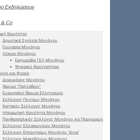
ιο Εκδηλώσεων
 & Co
ική Κοινότητα
Δημοτικά Σχολεία Μονάχου
Γυμνάσια Μονάχου
Λύκειο Μονάχου
Εφημερίδα ΓΕΛ Μονάχου
Ψηφιακό Φροντιστήριο
ογοι και Φορείς
Δορυφόρος Μονάχου
Ίδρυμα “Παλλάδιον”
Ευρωπαϊκό Ίδρυμα Ελληνισμού
Σύλλογος Ποντίων Μονάχου
Κρητικός Σύλλογος Μονάχου
Ηπειρωτική Κοινότητα Μονάχου
Πανθεσσαλικός Σύλλογος Μονάχου κα Περιχώρων
Σύλλογος Ελλασωνιτών Μονάχου
Σύλλογος Επτανησίων Μονάχου ‘Ιόνιο’
Σύλλογος Μακεδόνων Μονάχου