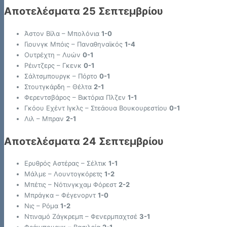
Αποτελέσματα 25 Σεπτεμβρίου
Άστον Βίλα – Μπολόνια
1-0
Γιουνγκ Μπόις – Παναθηναϊκός
1-4
Ουτρέχτη – Λυών
0-1
Ρέιντζερς – Γκενκ
0-1
Σάλτσμπουργκ – Πόρτο
0-1
Στουτγκάρδη – Θέλτα
2-1
Φερεντσβάρος – Βικτόρια Πλζεν
1-1
Γκόου Εχέντ Ιγκλς – Στεάουα Βουκουρεστίου
0-1
Λιλ – Μπραν
2-1
Αποτελέσματα 24 Σεπτεμβρίου
Ερυθρός Αστέρας – Σέλτικ
1-1
Μάλμε – Λουντογκόρετς
1-2
Μπέτις – Νότινγκχαμ Φόρεστ
2-2
Μπράγκα – Φέγενορντ
1-0
Νις – Ρόμα
1-2
Ντιναμό Ζάγκρεμπ – Φενερμπαχτσέ
3-1