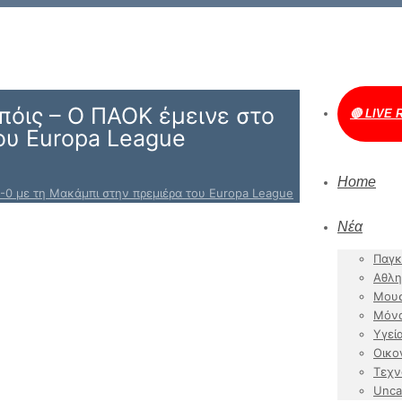
πόις – Ο ΠΑΟΚ έμεινε στο
🔴 LIVE 
ου Europa League
Home
0-0 με τη Μακάμπι στην πρεμιέρα του Europa League
Νέα
Παγκ
Αθλη
Μουσ
Μόν
Υγεί
Οικο
Τεχν
Unca