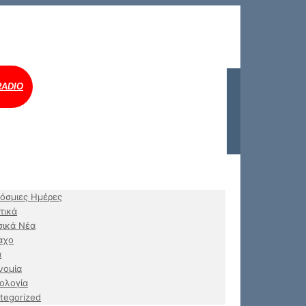
RADIO
όσμιες Ημέρες
τικά
ικά Νέα
αχο
α
νομία
ολογία
tegorized