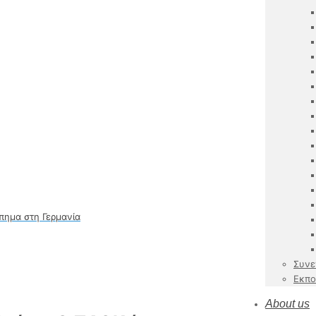
ύπημα στη Γερμανία
Συνε
Εκπο
About us