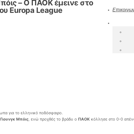
πόις – Ο ΠΑΟΚ έμεινε στο
ου Europa League
Επικοινων
ωπα για το ελληνικό ποδόσφαιρο.
ς Γιουνγκ Μπόις
, ενώ προχθές το βράδυ ο
ΠΑΟΚ
κόλλησε στο 0-0 απέν