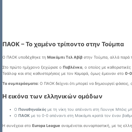
ΠΑΟΚ – Το χαμένο τρίποντο στην Τούμπα
Ο ΠΑΟΚ υποδέχθηκε τη
Μακάμπι Τελ Αβίβ
στην Τούμπα, αλλά παρά τι
Στο πρώτο ημίχρονο ξεχώρισε ο
Παβλένκα
, ο οποίος με καθοριστικέ
Τσάλοφ και στις καθυστερήσεις με τον Καμαρά, όμως έμειναν στο
0-0
Τα συμπεράσματα:
Ο ΠΑΟΚ δείχνει ότι μπορεί να δημιουργεί φάσεις, 
Η εικόνα των ελληνικών ομάδων
Ο
Παναθηναϊκός
με τη νίκη του απέναντι στη Γιουνγκ Μπόις μ
Ο
ΠΑΟΚ
με το 0-0 απέναντι στη Μακάμπι κρατά τον έναν βαθμό,
Η συνέχεια στο
Europa League
αναμένεται συναρπαστική, με τις ελλη