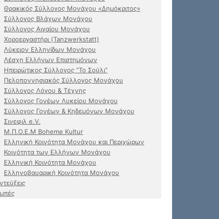
Θρακικός Σύλλογος Μονάχου «Δημόκριτος»
Σύλλογος Βλάχων Μονάχου
Σύλλογος Αιγαίου Μονάχου
Χοροεργαστήρι (Tanzwerkstatt)
Λύκειον Ελληνίδων Μονάχου
Λέσχη Ελλήνων Επιστημόνων
Ηπειρώτικος Σύλλογος “Το Σούλι”
Πελοποννησιακός Σύλλογος Μονάχου
Σύλλογος Λόγου & Τέχνης
Σύλλογος Γονέων Λυκείου Μονάχου
Σύλλογος Γονέων & Κηδεμόνων Μονάχου
Σινεφιλ e.V.
Μ.Π.Ο.Ε.Μ Boheme Kultur
Ελληνική Κοινότητα Μονάχου και Περιχώρων
Κοινότητα των Ελλήνων Μονάχου
Ελληνική Κοινότητα Μονάχου
Ελληνοβαυαρική Κοινότητα Μονάχου
ντεύξεις
μπές