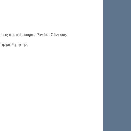
ρας και ο έμπειρος Ρενάτο Σάντσες.
ο αμφισβήτησης.