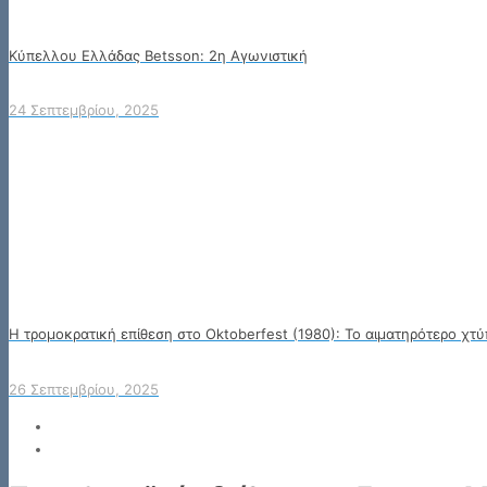
Κύπελλου Ελλάδας Betsson: 2η Αγωνιστική
24 Σεπτεμβρίου, 2025
Η τρομοκρατική επίθεση στο Oktoberfest (1980): Το αιματηρότερο χτ
26 Σεπτεμβρίου, 2025