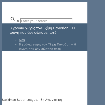
✕
8 χρόνια χωρίς τον Τζίμη Πανούση – Η
φωνή που δεν σώπασε ποτέ
Νέα
8 χρόνια χωρίς τον Τζίμη Πανούση – Η
φωνή που δεν σώπασε ποτέ
Stoiximan Super League. 16η Αγωνιστική