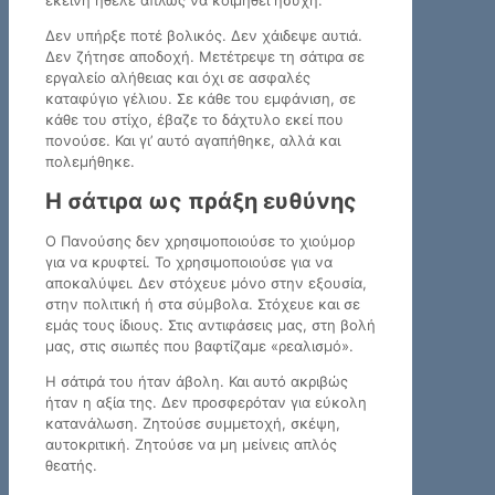
Δεν υπήρξε ποτέ βολικός. Δεν χάιδεψε αυτιά.
Δεν ζήτησε αποδοχή. Μετέτρεψε τη σάτιρα σε
εργαλείο αλήθειας και όχι σε ασφαλές
καταφύγιο γέλιου. Σε κάθε του εμφάνιση, σε
κάθε του στίχο, έβαζε το δάχτυλο εκεί που
πονούσε. Και γι’ αυτό αγαπήθηκε, αλλά και
πολεμήθηκε.
Η σάτιρα ως πράξη ευθύνης
Ο Πανούσης δεν χρησιμοποιούσε το χιούμορ
για να κρυφτεί. Το χρησιμοποιούσε για να
αποκαλύψει. Δεν στόχευε μόνο στην εξουσία,
στην πολιτική ή στα σύμβολα. Στόχευε και σε
εμάς τους ίδιους. Στις αντιφάσεις μας, στη βολή
μας, στις σιωπές που βαφτίζαμε «ρεαλισμό».
Η σάτιρά του ήταν άβολη. Και αυτό ακριβώς
ήταν η αξία της. Δεν προσφερόταν για εύκολη
κατανάλωση. Ζητούσε συμμετοχή, σκέψη,
αυτοκριτική. Ζητούσε να μη μείνεις απλός
θεατής.