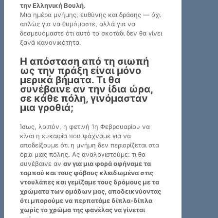
την Ελληνική Βουλή
.
Μια ημέρα μνήμης, ευθύνης και δράσης — όχι
απλώς για να θυμόμαστε, αλλά για να
δεσμευόμαστε ότι αυτό το σκοτάδι δεν θα γίνει
ξανά κανονικότητα.
Η απόσταση από τη σιωπή
ως την πράξη είναι μόνο
μερικά βήματα. Τι θα
συνέβαινε αν την ίδια ώρα,
σε κάθε πόλη, γινόμασταν
μια γροθιά;
Ίσως, λοιπόν, η φετινή 1η Φεβρουαρίου να
είναι η ευκαιρία που ψάχναμε για να
αποδείξουμε ότι η μνήμη δεν περιορίζεται στα
όρια μιας πόλης. Ας αναλογιστούμε: τι θα
συνέβαινε αν
αν για μια φορά αφήναμε τα
ταμπού και τους φόβους κλειδωμένα στις
ντουλάπες και γεμίζαμε τους δρόμους με τα
χρώματα των ομάδων μας, αποδεικνύοντας
ότι μπορούμε να περπατάμε δίπλα-δίπλα
χωρίς το χρώμα της φανέλας να γίνεται