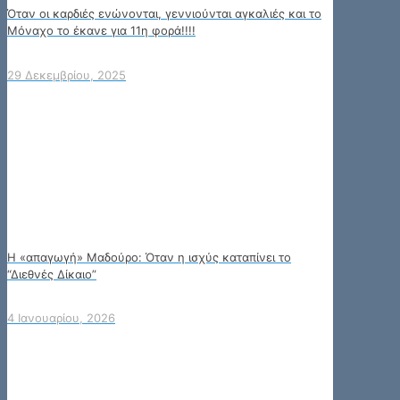
Όταν οι καρδιές ενώνονται, γεννιούνται αγκαλιές και το
Μόναχο το έκανε για 11η φορά!!!!
29 Δεκεμβρίου, 2025
Η «απαγωγή» Μαδούρο: Όταν η ισχύς καταπίνει το
“Διεθνές Δίκαιο”
4 Ιανουαρίου, 2026