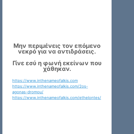
Μην περιμένεις τον επόμενο
νεκρό για να αντιδράσεις.
Γίνε εσύ η φωνή εκείνων που
χάθηκαν.
:
https://www.inthenameofalkis.com
Οπαδική
https://www.inthenameofalkis.com/2os-
:
βία
agonas-dromou/
Οπαδική
στην
:
https://www.inthenameofalkis.com/ethelontes/
βία
Ελλάδα:
Οπαδική
στην
Πολλοί
βία
Ελλάδα:
οι
στην
Πολλοί
νεκροί
Ελλάδα:
οι
–
Πολλοί
νεκροί
Την
οι