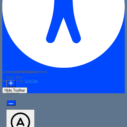
Accessibility Adjustments
Content Modules
Font Size
Powered by
OneTap
Hide Toolbar
Default