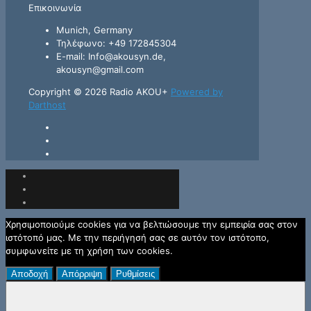
Επικοινωνία
Munich, Germany
Τηλέφωνο: +49 172845304
E-mail: Info@akousyn.de,
akousyn@gmail.com
Copyright © 2026 Radio AKOU+
Powered by
Darthost
Χρησιμοποιούμε cookies για να βελτιώσουμε την εμπειρία σας στον
ιστότοπό μας. Με την περιήγησή σας σε αυτόν τον ιστότοπο,
συμφωνείτε με τη χρήση των cookies.
Αποδοχή
Απόρριψη
Ρυθμίσεις