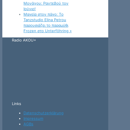
Μονάχου: Ραντεβού τον
Ιούνιο!
Μαγεία στον πάγο: Tο
Tanzstudio Elina Petrou
παρουσιάζει το παραμύθι
Frozen στο Unterföhring
»
Radio AKOU+
Links
Datenschutzerklärung
Impressum
AGBs