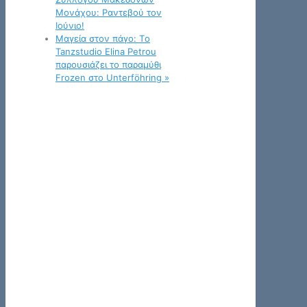
Μονάχου: Ραντεβού τον
Ιούνιο!
Μαγεία στον πάγο: Tο
Tanzstudio Elina Petrou
παρουσιάζει το παραμύθι
Frozen στο Unterföhring
»