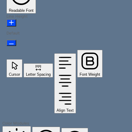
Readable Font
Line Height
Default
Cursor
Letter Spacing
Font Weight
Align Text
Color Modules