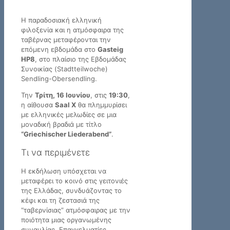
Η παραδοσιακή ελληνική
φιλοξενία και η ατμόσφαιρα της
ταβέρνας μεταφέρονται την
επόμενη εβδομάδα στο
Gasteig
HP8
, στο πλαίσιο της Εβδομάδας
Συνοικίας (Stadtteilwoche)
Sendling-Obersendling.
Την
Τρίτη, 16 Ιουνίου
, στις
19:30
,
η αίθουσα
Saal X
θα πλημμυρίσει
με ελληνικές μελωδίες σε μια
μοναδική βραδιά με τίτλο
“Griechischer Liederabend”
.
Τι να περιμένετε
Η εκδήλωση υπόσχεται να
μεταφέρει το κοινό στις γειτονιές
της Ελλάδας, συνδυάζοντας το
κέφι και τη ζεστασιά της
“ταβερνίσιας” ατμόσφαιρας με την
ποιότητα μιας οργανωμένης
συναυλίας. Επαγγελματίες