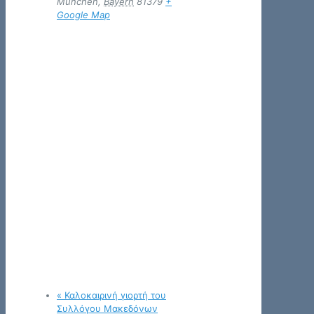
München
,
Bayern
81379
+
Google Map
«
Καλοκαιρινή γιορτή του
Συλλόγου Μακεδόνων