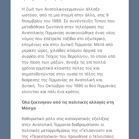
Η ζωή των Ανατολικογερμανών άλλαξε
ωστόσο, από τη μια στιγμή στην άλλη, στις 9
Νοεμβρίου του 1989. Σε συνέντευξη Τύπου που
μεταδόθηκε ζωντανά στην τηλεόραση της
Ανατολικής Γερμανίας ανακοινώθηκε ένας νέος
νόμος που επέτρεπε ταξίδια στο εξωτερικό,
επομένως και στην Δυτική Γερμανία. Μετά από
μερικές ώρες, χιλιάδες κόσμου άρχισε να
συρρέει στο Τείχος του Βερολίνου, το οποίο υπό
την πίεση των μαζών, άνοιξε τις επί πολλά
χρόνια ερμητικά κλειστές πύλες του και
σηματοδοτώντας στην ουσία το τέλος της
διαίρεσης της Γερμανίας σε Ανατολική και
Δυτική. Τον Οκτώβριο του 1990 οι δύο Γερμανίες
γίνονταν και πάλι ένα κράτος.
Όλα ξεκίνησαν από τις πολιτικές αλλαγές στη
Μόσχα
Καθοριστικό ρόλο στις καταιγιστικές εξελίξεις
στην Ανατολική Γερμανία διαδραμάτισαν οι
πολιτικές μεταρρυθμίσεις της «Γκλάσνοστ» και
της «Περεστρόικα» που προώθησε ο τελευταίος