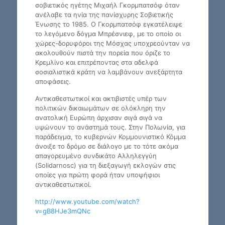
σοβιετικός ηγέτης Μιχαήλ Γκορμπατσόφ όταν
ανέλαβε τα ηνία της πανίσχυρης Σοβιετικής
Ένωσης το 1985. Ο Γκορμπατσόφ εγκατέλειψε
το λεγόμενο δόγμα Μπρέσνιεφ, με το οποίο οι
χώρες-δορυφόροι της Μόσχας υποχρεούνταν να
ακολουθούν πιστά την πορεία που όριζε το
Κρεμλίνο και επιτρέποντας στα αδελφά
σοσιαλιστικά κράτη να λαμβάνουν ανεξάρτητα
αποφάσεις.
Αντικαθεστωτικοί και ακτιβιστές υπέρ των
πολιτικών δικαιωμάτων σε ολόκληρη την
ανατολική Ευρώπη άρχισαν σιγά σιγά να
υψώνουν το ανάστημά τους. Στην Πολωνία, για
παράδειγμα, το κυβερνών Κομμουνιστικό Κόμμα
άνοιξε το δρόμο σε διάλογο με το τότε ακόμα
απαγορευμένο συνδικάτο Αλληλεγγύη
(Solidarnosc) για τη διεξαγωγή εκλογών στις
οποίες για πρώτη φορά ήταν υποψήφιοι
αντικαθεστωτικοί.
http://www.youtube.com/watch?
v=gB8HJe3mQNc