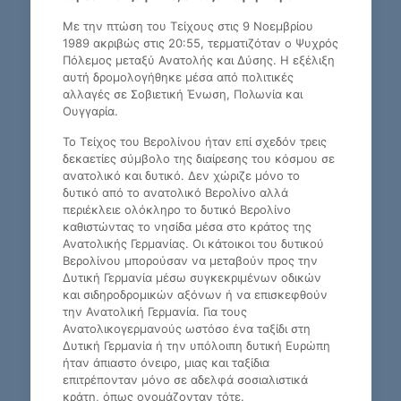
Με την πτώση του Τείχους στις 9 Νοεμβρίου
1989 ακριβώς στις 20:55, τερματιζόταν ο Ψυχρός
Πόλεμος μεταξύ Ανατολής και Δύσης. Η εξέλιξη
αυτή δρομολογήθηκε μέσα από πολιτικές
αλλαγές σε Σοβιετική Ένωση, Πολωνία και
Ουγγαρία.
Το Τείχος του Βερολίνου ήταν επί σχεδόν τρεις
δεκαετίες σύμβολο της διαίρεσης του κόσμου σε
ανατολικό και δυτικό. Δεν χώριζε μόνο το
δυτικό από το ανατολικό Βερολίνο αλλά
περιέκλειε ολόκληρο το δυτικό Βερολίνο
καθιστώντας το νησίδα μέσα στο κράτος της
Ανατολικής Γερμανίας. Οι κάτοικοι του δυτικού
Βερολίνου μπορούσαν να μεταβούν προς την
Δυτική Γερμανία μέσω συγκεκριμένων οδικών
και σιδηροδρομικών αξόνων ή να επισκεφθούν
την Ανατολική Γερμανία. Για τους
Ανατολικογερμανούς ωστόσο ένα ταξίδι στη
Δυτική Γερμανία ή την υπόλοιπη δυτική Ευρώπη
ήταν άπιαστο όνειρο, μιας και ταξίδια
επιτρέπονταν μόνο σε αδελφά σοσιαλιστικά
κράτη, όπως ονομάζονταν τότε.