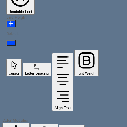
Readable Font
Line Height
Default
Cursor
Letter Spacing
Font Weight
Align Text
Color Modules