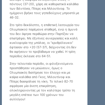
πόντους (37-20), χάρη σε καθοριστικά καλάθια
των Βιλντόσα, Πίτερς και Μιλουτίνοφ. Το
ημίχρονο βρήκε τους γηπεδούχους μπροστά με
46-32.
Στο τρίτο δεκάλεπτο, η επιθετική λειτουργία του
Ολυμπιακού παρέμεινε σταθερή, ενώ η άμυνά
του δεν άφησε περιθώρια στην Παρτίζαν να
επιστρέψει. Με έξυπνες συνεργασίες και καλή
κυκλοφορία της μπάλας, οι “ερυθρόλευκοι”
έφτασαν στο +20 (57-37), δείχνοντας ότι δεν
θα αφήσουν το προβάδισμα να χαθεί. Η τρίτη
περίοδος έκλεισε στο 64-51.
Στην τελευταία περίοδο, οι φιλοξενούμενοι
προσπάθησαν να μειώσουν, όμως ο
Ολυμπιακός διατήρησε τον έλεγχο και με
καίρια καλάθια από Γκος, Μιλουτίνοφ και
Πίτερς διασφάλισε τη νίκη. Το τελικό 82-70
σφράγισε μία άνετη επικράτηση,
ολοκληρώνοντας με τον καλύτερο τρόπο τη
μεγάλη επέτειο των 100 χρόνων του
συλλόγου!