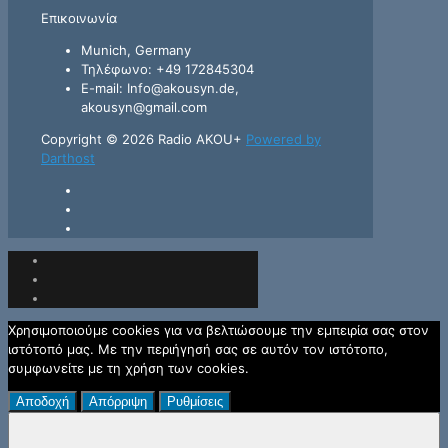
Επικοινωνία
Munich, Germany
Τηλέφωνο: +49 172845304
E-mail: Info@akousyn.de,
akousyn@gmail.com
Copyright © 2026 Radio AKOU+
Powered by
Darthost
Χρησιμοποιούμε cookies για να βελτιώσουμε την εμπειρία σας στον
ιστότοπό μας. Με την περιήγησή σας σε αυτόν τον ιστότοπο,
συμφωνείτε με τη χρήση των cookies.
Αποδοχή
Απόρριψη
Ρυθμίσεις