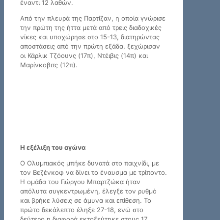
έναντι 12 λαθών.
Από την πλευρά της Παρτίζαν, η οποία γνώρισε
την πρώτη της ήττα μετά από τρεις διαδοχικές
νίκες και υποχώρησε στο 15-13, διατηρώντας
αποστάσεις από την πρώτη εξάδα, ξεχώρισαν
οι Κάρλικ Τζόουνς (17π), Ντέιβις (14π) και
Μαρίνκοβιτς (12π).
Η εξέλιξη του αγώνα
Ο Ολυμπιακός μπήκε δυνατά στο παιχνίδι, με
τον Βεζένκοφ να δίνει το έναυσμα με τρίποντο.
Η ομάδα του Γιώργου Μπαρτζώκα ήταν
απόλυτα συγκεντρωμένη, έλεγξε τον ρυθμό
και βρήκε λύσεις σε άμυνα και επίθεση. Το
πρώτο δεκάλεπτο έληξε 27-18, ενώ στο
δεύτερο η διαφορά εκτοξεύτηκε στους 17