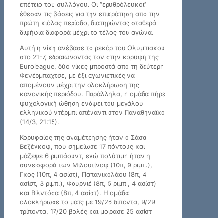
επέτειο του συλλόγου. Οι “ερυθρόλευκοι”
έθεσαν τις βάσεις για την επικράτηση από την
πρώτη κιόλας περίοδο, διατηρώντας σταθερά
διψήφια διαφορά μέχρι το τέλος του αγώνα.
Αυτή η νίκη ανέβασε το ρεκόρ του Ολυμπιακού
στο 21-7, εδραιώνοντάς τον στην κορυφή της
Euroleague, δύο νίκες μπροστά από τη δεύτερη
Φενέρμπαχτσε, με έξι αγωνιστικές να
απομένουν μέχρι την ολοκλήρωση της
κανονικής περιόδου. Παράλληλα, η ομάδα πήρε
ψυχολογική ώθηση ενόψει του μεγάλου
ελληνικού ντέρμπι απέναντι στον Παναθηναϊκό
(14/3, 21:15).
Κορυφαίος της αναμέτρησης ήταν ο Σάσα
Βεζένκοφ, που σημείωσε 17 πόντους και
μάζεψε 6 ριμπάουντ, ενώ πολύτιμη ήταν η
συνεισφορά των Μιλουτίνοφ (10π, 9 ριμπ.),
Γκος (10π, 4 ασίστ), Παπανικολάου (8π, 4
ασίστ, 3 ριμπ.), Φουρνιέ (8π, 5 ριμπ., 4 ασίστ)
και Βιλντόσα (8π, 4 ασίστ). Η ομάδα
ολοκλήρωσε το ματς με 19/26 δίποντα, 9/29
τρίποντα, 17/20 βολές και μοίρασε 25 ασίστ