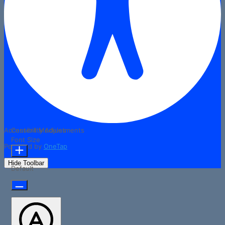
Accessibility Adjustments
Content Modules
Font Size
Powered by
OneTap
Hide Toolbar
Default