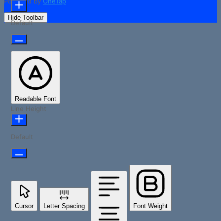
Powered by
OneTap
Hide Toolbar
Default
Readable Font
Line Height
Default
Cursor
Letter Spacing
Font Weight