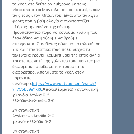
τα γκολ στο δεύτε ρο ημίχρονο με τους
Μπακασέτα και Μάνταλο, οι οποίοι αφιέρωσαν
τις ς τους στον Μπάλντοκ. Είναι από τις λίγες
φορές που η βαθμολογία αντικατοπτρίζει
πλήρως την εικόνα της εθνικής.
Προσπαθώντας τώρα να κάνουμε κριτική που
ήταν άδικο να ψάξουμε να βρούμε
στερήσαντα. Ο καθένας αάνε που ακολούθησε
κ κ και ήταν τακτικά τόσο πολύ συχνά τα
τελευταία χρόνια. Κομμάτι βαια της ειτας ανή α
και στο προνητή της γαλίντερ τους παικτες μια
διαφορετικη ομαδα με τον κοσμο ιτι το
διαφορετικο. Απολαύστε τα γκόλ στον
παρακάτω
σύνδεσμο.
https://www.youtube.com/watch?
v=7CoBL9eYkR8
Αποτελέσματα
1η αγωνιστική
Ιρλανδία-Αγγλία 0-2
Ελλάδα-Φινλανδία 3-0
2η αγωνιστική
Αγγλία -Φινλανδία 2-0
Ιρλανδία-Ελλάδα 0-2
3η αγωνιστική