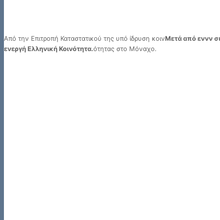
Από την Επιτροπή Καταστατικού της υπό ίδρυση κοιν
Μετά από εννν συ
ενεργή Ελληνική Κοινότητα.
ότητας στο Μόναχο.