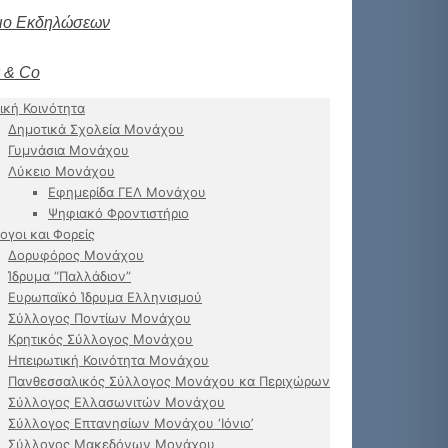
ιο Εκδηλώσεων
 & Co
ική Κοινότητα
Δημοτικά Σχολεία Μονάχου
Γυμνάσια Μονάχου
Λύκειο Μονάχου
Εφημερίδα ΓΕΛ Μονάχου
Ψηφιακό Φροντιστήριο
ογοι και Φορείς
Δορυφόρος Μονάχου
Ίδρυμα “Παλλάδιον”
Ευρωπαϊκό Ίδρυμα Ελληνισμού
Σύλλογος Ποντίων Μονάχου
Κρητικός Σύλλογος Μονάχου
Ηπειρωτική Κοινότητα Μονάχου
Πανθεσσαλικός Σύλλογος Μονάχου κα Περιχώρων
Σύλλογος Ελλασωνιτών Μονάχου
Σύλλογος Επτανησίων Μονάχου ‘Ιόνιο’
Σύλλογος Μακεδόνων Μονάχου