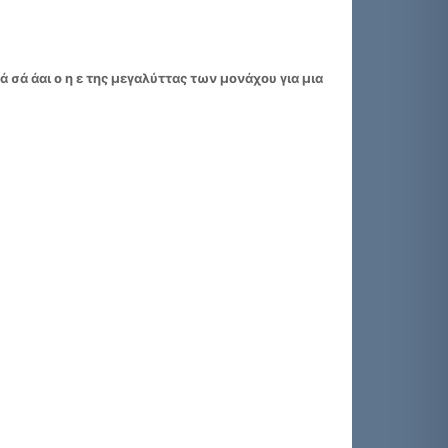
 σά άαι ο η ε της μεγαλύττας των μονάχου για μια