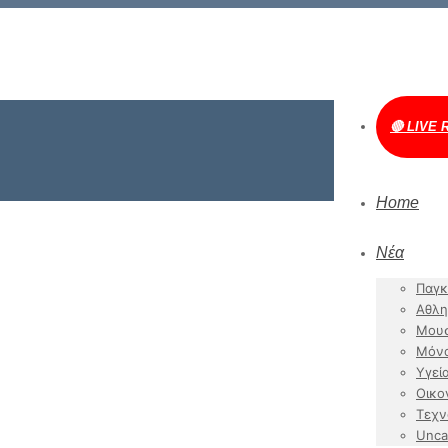
🔴 LIVE 
Home
Νέα
Παγκ
Αθλη
Μουσ
Μόν
Υγεί
Οικο
Τεχν
Unca