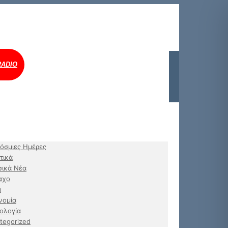
RADIO
όσμιες Ημέρες
τικά
ικά Νέα
αχο
α
νομία
ολογία
tegorized