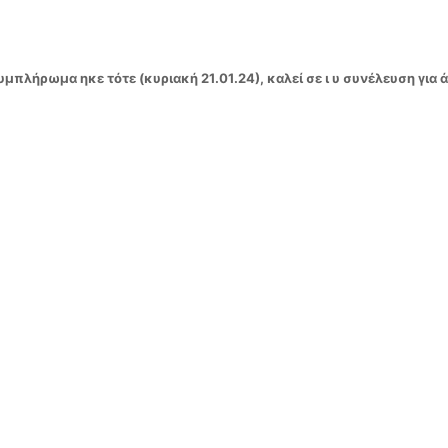
μπλήρωμα ηκε τότε (κυριακή 21.01.24), καλεί σε ι υ συνέλευση για άά