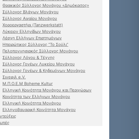
Θρακικός Σύλλογος Μονάχου «Δημόκριτος»
Σύλλογος Βλάχων Μονάχου
Σύλλογος Αιγαίου Μονάχου
Χοροεργαστήρι (Tanzwerkstatt)
Λύκειον Ελληνίδων Μονάχου
Λέσχη Ελλήνων Επιστημόνων
Ηπειρώτικος Σύλλογος “Το Σούλι”
Πελοποννησιακός Σύλλογος Μονάχου
Σύλλογος Λόγου & Τέχνης
Σύλλογος Γονέων Λυκείου Μονάχου
Σύλλογος Γονέων & Κηδεμόνων Μονάχου
Σινεφιλ e.V.
Μ.Π.Ο.Ε.Μ Boheme Kultur
Ελληνική Κοινότητα Μονάχου και Περιχώρων
Κοινότητα των Ελλήνων Μονάχου
Ελληνική Κοινότητα Μονάχου
Ελληνοβαυαρική Κοινότητα Μονάχου
ντεύξεις
μπές