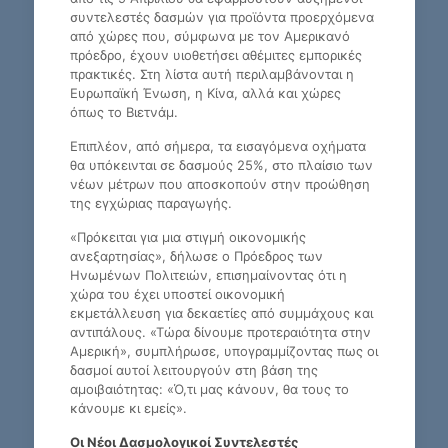
συντελεστές δασμών για προϊόντα προερχόμενα
από χώρες που, σύμφωνα με τον Αμερικανό
πρόεδρο, έχουν υιοθετήσει αθέμιτες εμπορικές
πρακτικές. Στη λίστα αυτή περιλαμβάνονται η
Ευρωπαϊκή Ένωση, η Κίνα, αλλά και χώρες
όπως το Βιετνάμ.
Επιπλέον, από σήμερα, τα εισαγόμενα οχήματα
θα υπόκεινται σε δασμούς 25%, στο πλαίσιο των
νέων μέτρων που αποσκοπούν στην προώθηση
της εγχώριας παραγωγής.
«Πρόκειται για μια στιγμή οικονομικής
ανεξαρτησίας», δήλωσε ο Πρόεδρος των
Ηνωμένων Πολιτειών, επισημαίνοντας ότι η
χώρα του έχει υποστεί οικονομική
εκμετάλλευση για δεκαετίες από συμμάχους και
αντιπάλους. «Τώρα δίνουμε προτεραιότητα στην
Αμερική», συμπλήρωσε, υπογραμμίζοντας πως οι
δασμοί αυτοί λειτουργούν στη βάση της
αμοιβαιότητας: «Ό,τι μας κάνουν, θα τους το
κάνουμε κι εμείς».
Οι Νέοι Δασμολογικοί Συντελεστές