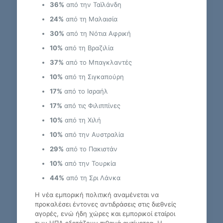
36%
από την Ταϊλάνδη
24%
από τη Μαλαισία
30%
από τη Νότια Αφρική
10%
από τη Βραζιλία
37%
από το Μπαγκλαντές
10%
από τη Σιγκαπούρη
17%
από το Ισραήλ
17%
από τις Φιλιππίνες
10%
από τη Χιλή
10%
από την Αυστραλία
29%
από το Πακιστάν
10%
από την Τουρκία
44%
από τη Σρι Λάνκα
Η νέα εμπορική πολιτική αναμένεται να
προκαλέσει έντονες αντιδράσεις στις διεθνείς
αγορές, ενώ ήδη χώρες και εμπορικοί εταίροι
των ΗΠΑ εξετάζουν πιθανά αντίμετρα. Η